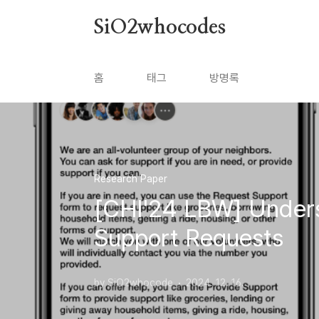
본문 바로가기
SiO2whocodes
홈
태그
방명록
Research Paper
[CHI'24 LBW] Underst
Support Requests
by SiO2whocode
2024. 12. 16.