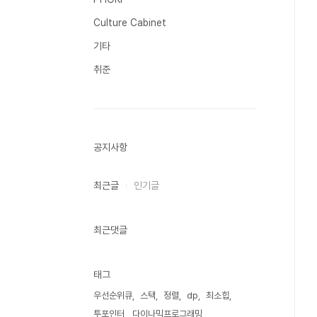
Culture Cabinet
기타
취준
공지사항
최근글
인기글
최근댓글
태그
우선순위큐
스택
정렬
dp
최소힙
투포인터
다이나믹프로그래밍