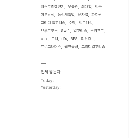
티스토리챌린지
오블완
최대힙
백준
이분탐색
동적계획법
문자열
파이썬
그리디 알고리즘
수학
백트래킹
브루트포스
Swift
알고리즘
스위프트
c++
트리
dfs
BFS
최단경로
프로그래머스
웹크롤링
그리디알고리즘
전체 방문자
Today :
Yesterday :