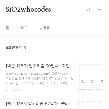
본문 바로가기
SiO2whocodes
홈
태그
방명록
최단경로
3
[백준 1753] 알고리즘 90일차 : 최단경로
www.acmicpc.net/problem/1753 1753번:
최단경로 첫째 줄에 정점의 개수 V와 간선의 개수 E
가 주어진다. (1≤V≤20,000, 1≤E≤300,000) 모
든 정점에는 1부터 V까지 번호가 매겨져 있다고 가
2021. 2. 23.
정한다. 둘째 줄에는 시작 정점의 번호 K(1≤K≤V)가
주어진다. www.acmicpc.net C++ 다익스트라
문제가 간결한 것에 비해 걸린 시간이 매우 김. 역시
[백준 1697] 알고리즘 87일차 : 숨바꼭질
골드는 만만하게 봐선 안돼 우선순위큐를 사용해서