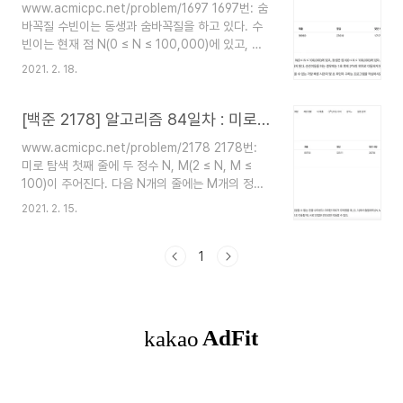
www.acmicpc.net/problem/1697 1697번: 숨
다익스트라로 풀이하는 문제입니다. 접근방법 인접
바꼭질 수빈이는 동생과 숨바꼭질을 하고 있다. 수
행렬을 사용했고, 우선순위큐를 사용했습니다. 방문
빈이는 현재 점 N(0 ≤ N ≤ 100,000)에 있고, 동
여부는 큐에서 뽑은 거리가 이미 그 노드까지의 최
생은 점 K(0 ≤ K ≤ 100,000)에 있다. 수빈이는 걷
단경로와 같다면 그 노드에 대해서는 처리하지 않고
2021. 2. 18.
거나 순간이동을 할 수 있다. 만약, 수빈이의 위치가
넘어가는 식 오답노트 우선순위 큐 안써서 시간초과
X일 www.acmicpc.net C++ BFS 수빈이가 동
났었음 근데 우선순위 ..
생이 있는 좌표까지 가는데 걸리는 최단시간을 구하
[백준 2178] 알고리즘 84일차 : 미로탐색
는 문제이다. 수빈이는 1초에 앞,뒤,2배만큼 이동할
www.acmicpc.net/problem/2178 2178번:
수 있고 최소한 몇초만에 찾는지 구하는 문제 접근
미로 탐색 첫째 줄에 두 정수 N, M(2 ≤ N, M ≤
방법 인접한 노드를 현위치에서 -1, +1, *2 위치로
100)이 주어진다. 다음 N개의 줄에는 M개의 정수
생각하고 distances배열에 최단거리를 저장하면
로 미로가 주어진다. 각각의 수들은 붙어서 입력으
서 BFS 최단거리 문제로 풀었다. 오답노트 큐에
2021. 2. 15.
로 주어진다. www.acmicpc.net C++ BFS 즐거
push할때 배열의 최대 범위를 넘어나서 런타임에
운 미로탐색 갈수있는 길이 2차원 배열로 주어지고
러가 ..
0,0에서 n-1,m-1까지의 최단'거리'를 구하는 문제
1
경로가 아니라 인덱스를 저장할 필요는 없다
(parent배열 안갖고 있어도 된다는 소리) 접근방법
여느 BFS와 같이 큐에 인접한 노드를 저장하고 (여
기서는 인접한 노드가 길이 있으며(maze배열에서
1), 아직 방문하지 않음(distances가 -1)) 동시에
인접한 노드들의 distances를 갱신하고 또 큐에서
인..