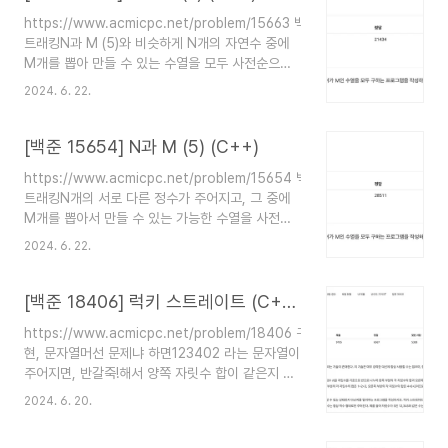
풀어야 하는데이번에도 다 저장해두고 사용하는 방
https://www.acmicpc.net/problem/15663 백
법으로 풀었다. 그래도 계산하는 횟수가
트래킹N과 M (5)와 비슷하게 N개의 자연수 중에
101*101*101 정도라 시간초과가 안나는 것 같다.3
M개를 뽑아 만들 수 있는 수열을 모두 사전순으로
차원 배열 arr[a][b][c]에 3중 반복문을 돌면서 차
출력하는 문제인데차이점은 N개의 자연수가 중복
례차례 값을 저장한다. 숫자 하나라도 0 이하면 함
2024. 6. 22.
가능임그래도 N개의 숫자 중에 M개를 뽑아야 하는
숫값이 1이기 때문에 차곡차곡 ..
것을 변함이 없어서그냥 중복된 숫자가 있는 숫자
카드가 N개 있고, 그 중 M개를 뽑아서 나열한 수열
[백준 15654] N과 M (5) (C++)
을 중복되지 않게, 사전순으로 출력하믄댐! 접근방
https://www.acmicpc.net/problem/15654 백
법N과 M(5) 코드에서 수열을 담고 있는 배열을
트래킹N개의 서로 다른 정수가 주어지고, 그 중에
vector가 아닌 set으로 바꿔주면 됨
M개를 뽑아서 만들 수 있는 가능한 수열을 사전순
~setvectorint>, lessvectorint>>> 이렇게 선
으로 모두 출력하는 문제 접근 방법백트래킹으로 재
언하면 사전순으로 수열이 정렬되어서 set에 들어
2024. 6. 22.
귀함수 써서 풀었다.재귀함수 파라미터로는 n, m,
감 오답노트set에서 vector 정렬 안될 줄 알고
수열을 담고 있는 배열(candidate), n개의 숫자의
string으로 넣었다가 9, 10 ..
방문여부를 담고 있는 배열을 갖고 다녔음입력받은
[백준 18406] 럭키 스트레이트 (C++, Swift)
n개의 숫자를 num array에 넣어두고(sort해줌 -
https://www.acmicpc.net/problem/18406 구
사전순으로 출력하려고), 수열의 첫째자리 부터 담
현, 문자열머선 문제냐 하면123402 라는 문자열이
아가면서 방문여부 체크하고재귀함수 호출하기 반
주어지면, 반갈죽!해서 양쪽 자릿수 합이 같은지 확
복그러다가 수열이 m자리가 되면 결과 배열에 넣고
인하는 문제임같으면 LUCKY 출력, 다르면
재귀함수를 종료함 코드를 좀..지저분하게 쓴 것 같
2024. 6. 20.
READY 출력*문자열은 늘 짝수자릿수 (즉 12345
긴한데..차차 나아지겠죠머 오답노트아 근데 C++
같은 5자릿수 안들어옴) 1234021+2+3 = 6,
백준에서 돌릴 때 vector.si..