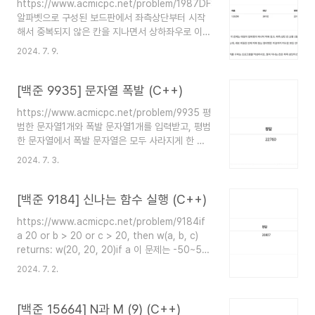
https://www.acmicpc.net/problem/1987DFS
도해 봤는데, 컴파일이 안되거나 실행이 안됐고string split 사용해서
알파벳으로 구성된 보드판에서 좌측상단부터 시작
string을 커스텀해서 (소수점 기준으로 sp..
해서 중복되지 않은 칸을 지나면서 상하좌우로 이동
할 수 있다.이때 최대 몇칸까지 지날 수 있는지 구하
2024. 7. 9.
는 문제 접근 방법상하좌우 이동하는 경우들로
DFS로 풀었다. 오답노트처음에 지나온 알파벳들을
기억하려고 벡터에 지나온 문자들을 담아두고 찾는
[백준 9935] 문자열 폭발 (C++)
식으로 했다가 시간초과나서알파벳 개수 (26)만큼
https://www.acmicpc.net/problem/9935 평
boolean 배열에 방문 여부 체크하면서 가는걸로
범한 문자열1개와 폭발 문자열1개를 입력받고, 평범
고쳤다. 아 그리고 visit 배열 처음에 0으로 초기화
한 문자열에서 폭발 문자열은 모두 사라지게 한 결
안해줬더니 랜덤값 들어가던데 (아니 그냥 Int 배열
과를 출력하는 문제폭발문자열이 사라짐으로 인해
은 다 0 들어가더만) 근데 왜 DFS함수 시작할 때
2024. 7. 3.
합쳐진 문자열이 또다시 폭발 문자열을 포함한다면
방문하는걸로 하면 왜 안될까유그러면 visit배열을
그것도 폭발시켜야함! 접근방법Swift String의
다시 false로 바꿔주지 않아도 되는..
range와 replacesubrange를 사용해보았는데 대
[백준 9184] 신나는 함수 실행 (C++)
차게 시간초과 떠서,,얌전히 C++로 풀었다네요ㅋ
https://www.acmicpc.net/problem/9184if
ㅋ,,Stack문제는 Stack으로..접근방법을 한마디
a 20 or b > 20 or c > 20, then w(a, b, c)
로 요약하면 "Stack에 문자를 하나 넣을 때 마다
returns: w(20, 20, 20)if a 이 문제는 -50~50
폭발물을 검사하자"입니다.평범한 문자열을 모두 순
범위의 정수인 a,b,c가 주어지면 w(a,b,c)를 구해
회하면서 한글자씩 Stack에 넣을 건데요, 이때 한
2024. 7. 2.
서 출력하는 문제다. 접근방법입력받는대로 계산할
글자가 들어갈 때마다폭발물 문자열 길이 만큼 스택
수도 있지만 그러면 재귀함수를 너무 많이 호출하게
상단의 문자열을 뽑아서 폭발물인지..
돼서 시간복잡도가 커지는 문제 -> 그래서 DP로
[백준 15664] N과 M (9) (C++)