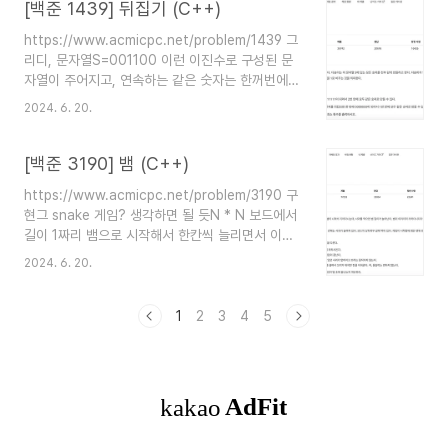
4+0+2 = 6 이니 이건 LUCKY 접근방법C++for
[백준 1439] 뒤집기 (C++)
문을 두개 써서 front, back 변수에 각각 앞부분의
https://www.acmicpc.net/problem/1439 그
합과 뒷부분의 합을 저장하고 둘을 비교함swift배
리디, 문자열S=001100 이런 이진수로 구성된 문
열하나 두고, prefix, suffix로 배열 쪼개서
자열이 주어지고, 연속하는 같은 숫자는 한꺼번에
reduce로 합 구해서 바로 비교하고 출력 (고차함수
뒤집을 수 있음이때 모든 문자를 같은 문자로 만드
쓰고 싶어서 swift로도 풀었는데, string -> int
2024. 6. 20.
려면 최소 몇번 뒤집어야할까! 가 문제임 접근방법1.
배열 만들려다가 고군분투함..) 오답노트-..
0과 1 각각 묶음의 갯수를 구함2. 둘 중 최소를 출
력함 (단, 둘 중 하나가 0인 경우 = 원래도 모두 같
[백준 3190] 뱀 (C++)
은 문자로 구성된 문자열이었다는 거 -> 0 출력)끄
https://www.acmicpc.net/problem/3190 구
읕~ 오답노트- C++에서 string.size()가
현그 snake 게임? 생각하면 될 듯N * N 보드에서
unsigned int 인가 그래서 바로 for문 조건에 넣
길이 1짜리 뱀으로 시작해서 한칸씩 늘리면서 이동
어버리면 오류나서 한번 변수로 담아줘야함..(원래
하면서도처에 위치한 사과들을 먹으면 길이가 +1
이랬나..)- cur(현재 연속하고 있던 문자)를 안바꿔
2024. 6. 20.
되고, 못 먹으면 길이가 유지되는 (그래서 꼬리가 이
줘서 틀렸었음~앗차차- cout 안에 삼항연산자 안
동함 - 사라짐)입력으로는 사과의 위치와 S초후에
들어가고 밖에..
바뀌는 방향이 주어진다.-> 머리의 방향을 바꿔가
1
2
3
4
5
면서 한칸씩 이동하는 스네이크 게임~종료 조건: 벽
에 닿거나, 본인과 본인의 머리가 부딪힐 경우 접근
방법구현문제여서 시뮬레이션으로 풀었다.- 정사각
보드 구성: 2차원배열로 격자판을 만들어 놓고, 빈
칸은 0, 뱀은 1, 사과는 2로 설정했다.- 뱀의 이동
방향: 오른쪽, 아래, 왼쪽, 위 순서대로 방향 배열 선