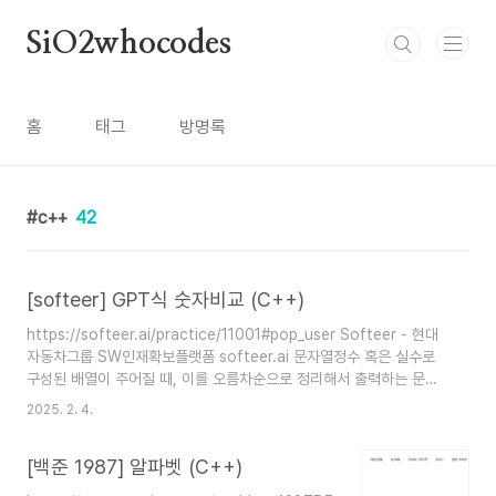
본문 바로가기
SiO2whocodes
홈
태그
방명록
c++
42
[softeer] GPT식 숫자비교 (C++)
https://softeer.ai/practice/11001#pop_user Softeer - 현대
자동차그룹 SW인재확보플랫폼 softeer.ai 문자열정수 혹은 실수로
구성된 배열이 주어질 때, 이를 오름차순으로 정리해서 출력하는 문제
인데정렬 기준이 소숫점 뒤 숫자를 정수로 생각하고 비교해야한다는 것
2025. 2. 4.
이 특이한 점이다. 소수점을 기준으로 왼쪽 수를 기준으로 우선 정렬한
뒤, 오른쪽 수를 기준으로 정렬해야함 + 소수점이 없는 경우는 값이 같
[백준 1987] 알파벳 (C++)
더라도 있는 쪽이 더 큰 값 (ex. 3 접근방법처음에는 int로 받아서 소
수점 뒤의 수를 10을 곱해서 정수로 만들어서 따로 비교하는 방법도 시