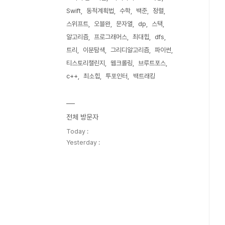
Swift
동적계획법
수학
백준
정렬
스위프트
오블완
문자열
dp
스택
알고리즘
프로그래머스
최대힙
dfs
트리
이분탐색
그리디알고리즘
파이썬
티스토리챌린지
웹크롤링
브루트포스
c++
최소힙
투포인터
백트래킹
전체 방문자
Today :
Yesterday :