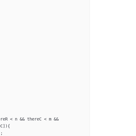
reR < n && thereC < m && 
C]){

;
