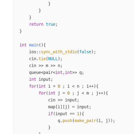
            }

        }

    }

return
true
;

}

int
main
()
{

    ios::
sync_with_stdio
(
false
);

    cin.
tie
(
NULL
);

    cin >> m >> n;

    queue<pair<
int
,
int
>> q;

int
 input;

for
(
int
 i = 
0
 ; i < n ; i++){

for
(
int
 j = 
0
 ; j < m ; j++){

            cin >> input;

            map[i][j] = input;

if
(input == 
1
){

                q.
push
(
make_pair
(i, j));

            }
