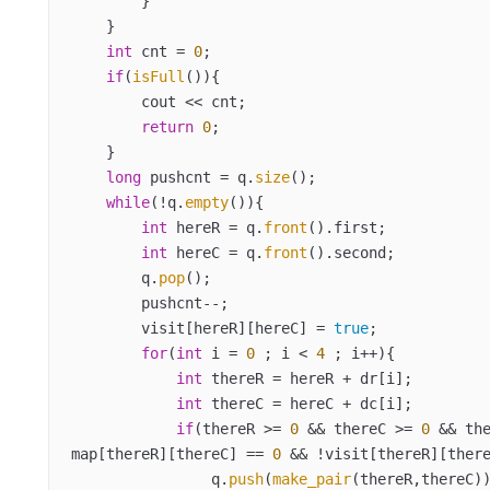
        }

    }

int
 cnt = 
0
;

if
(
isFull
()){

        cout << cnt;

return
0
;

    }

long
 pushcnt = q.
size
();

while
(!q.
empty
()){

int
 hereR = q.
front
().first;

int
 hereC = q.
front
().second;

        q.
pop
();

        pushcnt--;

        visit[hereR][hereC] = 
true
;

for
(
int
 i = 
0
 ; i < 
4
 ; i++){

int
 thereR = hereR + dr[i];

int
 thereC = hereC + dc[i];

if
(thereR >= 
0
 && thereC >= 
0
 && the
map[thereR][thereC] == 
0
 && !visit[thereR][there
                q.
push
(
make_pair
(thereR,thereC))