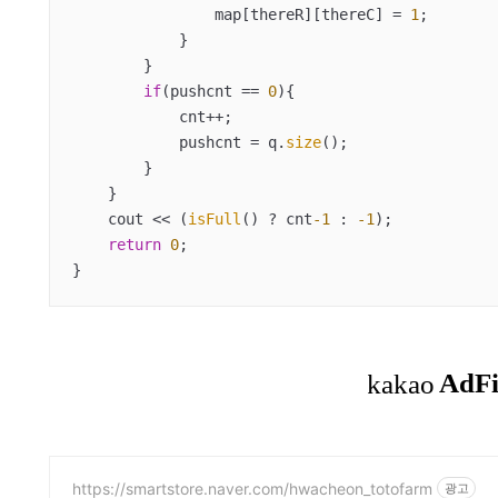
                map[thereR][thereC] = 
1
;

            }

        }

if
(pushcnt == 
0
){

            cnt++;

            pushcnt = q.
size
();

        }

    }

    cout << (
isFull
() ? cnt
-1
 : 
-1
);

return
0
;

}
https://smartstore.naver.com/hwacheon_totofarm
광고