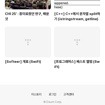
CHI 25' : 흥미로웠던 연구, 배운
[C++] C++에서 문자열 split하
것
기 (istringstream, getline)
[Softeer] 개표 (Swift)
[프로그래머스] 베스트 앨범 (Sw
ift)
의안내
티스토리
로그인
고객센터
© Daum Corp.