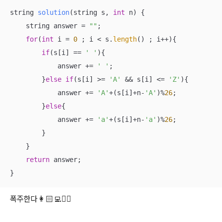
string 
solution
(string s, 
int
 n)
{

    string answer = 
""
;

for
(
int
 i = 
0
 ; i < s.
length
() ; i++){

if
(s[i] == 
' '
){

            answer += 
' '
;

        }
else
if
(s[i] >= 
'A'
 && s[i] <= 
'Z'
){

            answer += 
'A'
+(s[i]+n-
'A'
)%
26
;

        }
else
{

            answer += 
'a'
+(s[i]+n-
'a'
)%
26
;

        }

    }

return
 answer;

}
폭주한다👩🏻‍💻🙋‍♀️