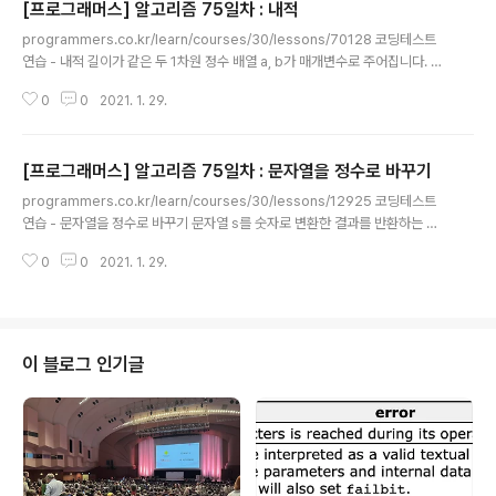
[프로그래머스] 알고리즘 75일차 : 내적
글 내용
programmers.co.kr/learn/courses/30/lessons/70128 코딩테스트
연습 - 내적 길이가 같은 두 1차원 정수 배열 a, b가 매개변수로 주어집니다. a
와 b의 내적을 return 하도록 solution 함수를 완성해주세요. 이때, a와 b의
0
0
2021. 1. 29.
내적은 a[0]*b[0] + a[1]*b[1] + ... + a[n-1]*b[n-1] 입니다. (n은 a, b의
programmers.co.kr C++ 배열, 벡터 길이가 같은 두 1차원 정수 배열 a, b
가 매개변수로 주어집니다. a와 b의 내적을 return 하도록 solution 함수를 완
[프로그래머스] 알고리즘 75일차 : 문자열을 정수로 바꾸기
성해주세요. 이때, a와 b의 내적은 a[0]*b[0] + a[1]*b[1] + ... + a[n-1]*b
글 내용
[n-1] 입니다. (n은 a, b의 ..
programmers.co.kr/learn/courses/30/lessons/12925 코딩테스트
연습 - 문자열을 정수로 바꾸기 문자열 s를 숫자로 변환한 결과를 반환하는 함
수, solution을 완성하세요. 제한 조건 s의 길이는 1 이상 5이하입니다. s의 맨
0
0
2021. 1. 29.
앞에는 부호(+, -)가 올 수 있습니다. s는 부호와 숫자로만 이루어져있습니 pro
grammers.co.kr C++ 문자열 문자열 s를 숫자로 변환한 결과를 반환하는
함수, solution을 완성하세요. 예를들어 str이 1234이면 1234를 반환하고, -
1234이면 -1234를 반환하면 됩니다. 접근방법 문자열을 숫자로 바꾸는 아주
간단한 문제인데 한가지 추가된 점은 앞의 부호를 처리해줘야 한다는 점이다.
이 블로그 인기글
+가 나오면 그냥 넘어가면 되고 ..