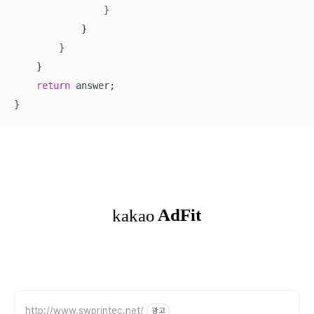
                }

            } 

        }

    }

return
 answer;

}
http://www.swprintec.net/
광고