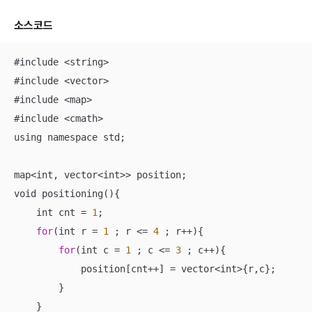
소스코드
#include 
<
string
>
#include 
<
vector
>
#include 
<
map
>
#include 
<
cmath
>
using namespace std;

map
<
int, vector
<
int
>>
 position;

void positioning(){

    int cnt 
=
1
;

for
(int r 
=
1
 ; r 
<=
4
 ; r
++
){

for
(int c 
=
1
 ; c 
<=
3
 ; c
++
){

            position[cnt
++
] 
=
 vector
<
int
>
{r,c};

        }

    }
