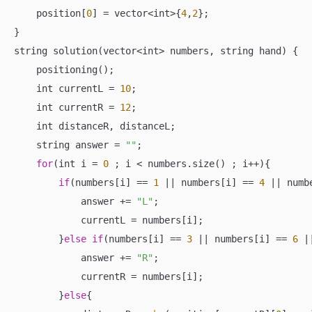
    position[
0
] 
=
 vector
<
int
>
{
4
,
2
};

}

string solution(vector
<
int
>
 numbers, string hand) {

    positioning();

    int currentL 
=
10
;

    int currentR 
=
12
;

    int distanceR, distanceL;

    string answer 
=
""
;

for
(int i 
=
0
 ; i 
<
 numbers.size() ; i
++
){

if
(numbers[i] 
==
1
||
 numbers[i] 
==
4
||
 numb
            answer 
+=
"L"
;

            currentL 
=
 numbers[i];

        }
else
if
(numbers[i] 
==
3
||
 numbers[i] 
==
6
|
            answer 
+=
"R"
;

            currentR 
=
 numbers[i];

        }
else
{
