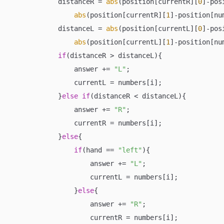
            distanceR 
=
abs
(position[currentR][
0
]
-
pos
abs
(position[currentR][
1
]
-
position[nu
            distanceL 
=
abs
(position[currentL][
0
]
-
pos
abs
(position[currentL][
1
]
-
position[nu
if
(distanceR 
>
 distanceL){

                answer 
+=
"L"
;

                currentL 
=
 numbers[i];

            }
else
if
(distanceR 
<
 distanceL){

                answer 
+=
"R"
;

                currentR 
=
 numbers[i];

            }
else
{

if
(hand 
==
"left"
){

                    answer 
+=
"L"
;

                    currentL 
=
 numbers[i];

                }
else
{

                    answer 
+=
"R"
;

                    currentR 
=
 numbers[i];
