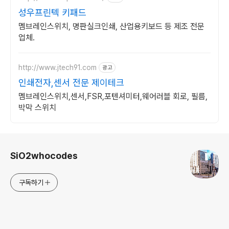
성우프린텍 키패드
멤브레인스위치, 명판실크인쇄, 산업용키보드 등 제조 전문
업체.
http://www.jtech91.com
광고
인쇄전자,센서 전문 제이테크
멤브레인스위치,센서,FSR,포텐셔미터,웨어러블 회로, 필름,
박막 스위치
로그 정보
SiO2whocodes
구독하기