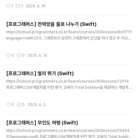
만 이루어진 1~5글자가 알파벳 순서로 정렬 되어 있을 때,주어진 한 문자의 순서를
작성시간
1
1
2025. 6. 19.
출력하는 문제 접근 방법원래 C++로 풀었을 때는 찾고있는 문자가 나오면 멈췄는
데이번에는 그냥 가능한 모든 문자(A,E,I,O,U로 이루어진 1~5자리 글자)를 배열에
넣고자바 API에 있는 indexOf(value:)로 찾았음 백만년만에 자바로 문제푸니까
[프로그래머스] 전력망을 둘로 나누기 (Swift)
까먹은거 투성이 소스코드Array, ArrayList 선언하는 방법..
글 내용
https://school.programmers.co.kr/learn/courses/30/lessons/86971?l
anguage=swift DFS, 그래프트리 모양의 그래프에서 간선을 하나 끊고 두 서브트
리로 나눌 때,이 두 서브트리의 노드 수의 차의 최솟값을 구하는 문제 접근방법1. 양
방향 그래프의 인접리스트를 생성 (서브트리 탐색 위함)2. 모든 전선을 하나씩 끊어
작성시간
0
0
2025. 6. 16.
가면서, 각 경우에 대해 두 서브 트리의 노드 개수 차이 최솟값 갱신2-1. 끊는 전선에
연결되어 있는 노드를 루트노드로 한 두 서브트리 중 하나의 서브트리 노드 개수 구
하는 함수 선언 (getChildCnt - dfs) - visit 배열을 inout으로 사용- childCnt를
[프로그래머스] 멀리 뛰기 (Swift)
구하는 과정에서 초기값을 1로 해주어야 본인(서브트리의 루..
글 내용
https://school.programmers.co.kr/learn/courses/30/lessons/12914
프로그래머스SW개발자를 위한 평가, 교육의 Total Solution을 제공하는 개발자
성장을 위한 베이스캠프programmers.co.kr 한 친구가 일직선 상의 선에서 한 칸
씩 혹은 두 칸씩 나아갈 수 있는데, 마지막 칸에 도달할 수 있는 경우의 수를 구하는
작성시간
0
0
2025. 6. 2.
문제였다.단, 1234567로 나눈 나머지 값을 구하는 문제 (이렇게 나눈 나머지 값을
구하는 문제의 경우, 마지막 결과 뿐만 아니라 그 전에 결과를 더할때 부터 123456
7으로 나눈 값을 적용해주어야 한다. 중간에 Int 범위를 넘어갈 수 있기 때문) 접근
[프로그래머스] 무인도 여행 (Swift)
방법 0칸부터 시작해서 n칸까지 가는데,i칸에서 i+1칸에 갈 수 있는 경..
글 내용
https://school.programmers.co.kr/learn/courses/30/lessons/15454
0?language=swift 프로그래머스SW개발자를 위한 평가, 교육의 Total Solutio