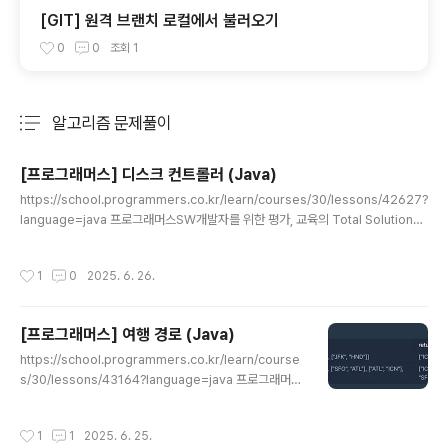
[GIT] 원격 브랜치 로컬에서 불러오기
0
0
조회
1
알고리즘 문제풀이
분류 전체보기
주요 글 목록
[프로그래머스] 디스크 컨트롤러 (Java)
글 내용
https://school.programmers.co.kr/learn/courses/30/lessons/42627?
language=java 프로그래머스SW개발자를 위한 평가, 교육의 Total Solution을
제공하는 개발자 성장을 위한 베이스캠프programmers.co.kr 시뮬레이션 작업
번호 = 인덱스, 요청시간, 소요시간 을 가진 작업들이 N개 주어지고이를 소요시간 짧
작성시간
1
0
2025. 6. 26.
은순, 요청시간 이른 순, 작업 번호 작은순으로 실행하여각 작업 마다 완료 시각 - 요
청시각을 뺀 값을 구해서 평균을 반환하는 문제 접근방법1. 요청시간이 이른 순으로
작업들을 정렬한다.2. 문제의 우선순위를 반영한 우선순위큐를 선언한다.3. 요청시
[프로그래머스] 여행 경로 (Java)
간이 이른 순으로 정렬된 작업들을 앞에서 부터 보면서 현재 시각 t와 요청시각이 일
글 내용
치..
https://school.programmers.co.kr/learn/course
s/30/lessons/43164?language=java 프로그래머스
SW개발자를 위한 평가, 교육의 Total Solution을 제공하
는 개발자 성장을 위한 베이스캠프programmers.co.kr
작성시간
1
1
2025. 6. 25.
문자열, DFS 출발지와 도착지가 나와있는 비행기 티켓이