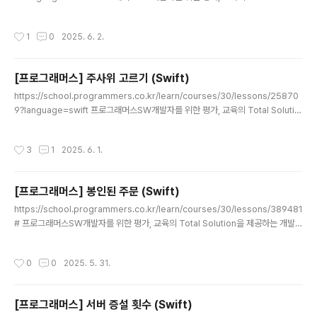
n을 제공하는 개발자 성장을 위한 베이스캠프programmers.co.kr N*M크기의
격자판이 있다고 합시다 (지도를 의미).- 각 칸에는 X (바다) 혹은 1~9사이의 자연수
작성시간
1
0
2025. 6. 2.
( 각 칸의 무인도에 있는 식량 수)가 적혀져 있음.- 상하좌우로 연결되어 있는 칸끼리
는 하나의 무인도임.- 하나의 무인도 땅에 있는 식량의 합은 그 무인도에 머물 수 있
는 기간(일)을 의미- 지도에 0개 이상의 무인도가 있을 때, 각 무인도에 머물 수 있는
[프로그래머스] 주사위 고르기 (Swift)
기간을 오름차순 배열로 출력하는 문제 접근방법1. N*M 지도를 순..
글 내용
https://school.programmers.co.kr/learn/courses/30/lessons/25870
9?language=swift 프로그래머스SW개발자를 위한 평가, 교육의 Total Solutio
n을 제공하는 개발자 성장을 위한 베이스캠프programmers.co.kr A와 B라는 친
구들이 있습니다. 그들의 앞에는 N개의 주사위가 있고요. 이걸 딱 반띵해서 가져갈겁
작성시간
3
1
2025. 6. 1.
니다.주사위는 평범하게 정육면체인데, 그 안에 적혀 있는 숫자는 1~100으로 랜덤
입니다. 중복도 있구요.자, A와 B는 본인들이 가져간 주사위를 한번씩 다 굴려서 나
온 값을 더할거에요. 그 값으로 누가 더 큰 수가 나왔나~ 겨루는 겁니다.이때, A가 이
[프로그래머스] 봉인된 주문 (Swift)
길 확률이 가장 높게 하려면, 어떤 주사위를 골라 가져가야 하는지 구하는 문..
글 내용
https://school.programmers.co.kr/learn/courses/30/lessons/389481
# 프로그래머스SW개발자를 위한 평가, 교육의 Total Solution을 제공하는 개발자
성장을 위한 베이스캠프programmers.co.kr 문제최대 11글자로 이루어진, 주문
이 있음. 이 주문은 a부터 시작해서 길이 순서 & 알파벳 순서대로 배치됨근데 봉인된
작성시간
0
0
2025. 5. 31.
주문이 배열로 주어짐, 이 봉인된 주문을 제외하고 n번째 주문이 무엇인지 알아내는
문제 접근방법1. 문자열을 순서(숫자)로 변환하는 함수 만들기 (26진법 활용) - 숫자
는 1부터 시작 (a = 1)2. 순서(숫자)를 문자열로 변환하는 함수 만들기 (26진법 활
[프로그래머스] 서버 증설 횟수 (Swift)
용) - 여기서 n-1로 다루는 이유는 숫자를 26으로 나눈 나머지를 ..
글 내용