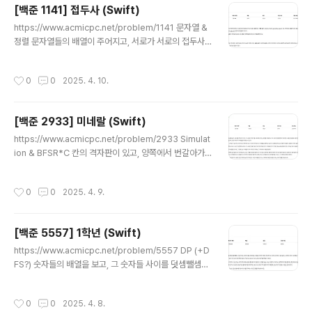
[백준 1141] 접두사 (Swift)
동할땐 3초 소요된다고 할 때입력으로 받은 숫자들을 모두
글 내용
누르는 최소 시간을 구하는 문제* 처음시작할 때 양손가락
https://www.acmicpc.net/problem/1141 문자열 &
은 4, 6에 각각 위치하며* 같은 번호를 양손가락이 모두 누
정렬 문자열들의 배열이 주어지고, 서로가 서로의 접두사
르고 있을 수는 없다. 접근방법1. 우선, 0~9까지의 번호판
가 아닌 부분집합의 최대 크기를 출력하는 문제 접근방
이 서로에게 가는 모..
법 처음에는 DFS로 가능한 부분집합을 모두 구하는 식으
작성시간
0
0
2025. 4. 10.
로 했다가 시간초과났다;ㅎ알고리즘 분류를 보니까 정렬이
라길래,,문자열을 정렬해두고, 맨 위부터 본인보다 문자열
이 큰(길이&알파벳순) 문자열에 대해서 본인이 그 문자열
[백준 2933] 미네랄 (Swift)
의 접두사면본인을 부분집합에 포함시키지 않도록해서 re
글 내용
sult를 n에서 1씩 줄여나갔다. 따지고 보면, 알파벳순 & 길
https://www.acmicpc.net/problem/2933 Simulat
이순 으로 나열되어있는 문자열에서 내가 바로 다음 문자
ion & BFSR*C 칸의 격자판이 있고, 양쪽에서 번갈아가
열의 접두사라면내가 그 다음 문자열의 접두사일 확률도
면서 h 높이의 미네랄들을 한개씩 없앤다.미네랄들은 바닥
높아진다.그리고 그렇지 않더라도 내가 들어가면 그 다음
부터 연결되어 있어야 유지될 수 있는데, 지지층 없이 떠있
작성시간
0
0
2025. 4. 9.
문자열과 나 중 하나는 빠져야..
는 미네랄들은 그대로 떨어진다.떨어지는 미네랄들은 모양
이 일정하게 유지된다. 다 치고난 후에 동굴의 미네랄 모양
을 출력하는 문제 접근방법오늘도 테트리스같은 문제다..
[백준 5557] 1학년 (Swift)
BFS를 써서 떠있는 미네랄들을 배열에 담고 그 미네랄들
글 내용
을 모양을 유지하면서 그대로 얼만큼 내려야 하는지 알아
https://www.acmicpc.net/problem/5557 DP (+D
봐야한다.으~ 오답노트맨처음엔 왼쪽오른쪽 반대로 해서
FS?) 숫자들의 배열을 보고, 그 숫자들 사이를 덧셈뺄셈으
틀렸었고,마지막에는 이 아래 코드 부분 범위 때문에 골치
로 채워서 맨 마지막 숫자를 만드는 등식의 개수를 출력하
아팠다.while m.0 + tmp 떠있는 클러스터에서 아래로
는 문제 접근방법처음에 봤을 때는 DFS로 풀면 되겠다 했
작성시간
0
0
2025. 4. 8.
얼만큼의 빈..
는데, 경우의 수를 세는 문제라 DP를 사용해야하는 문제였