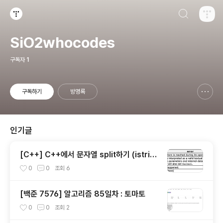
검색하기
티스토리
SiO2whocodes
구독자
1
구독하기
방명록
신고하기 레이어
열기
인기글
[C++] C++에서 문자열 split하기 (istring
stream, getline)
0
0
조회
6
[백준 7576] 알고리즘 85일차 : 토마토
0
0
조회
2