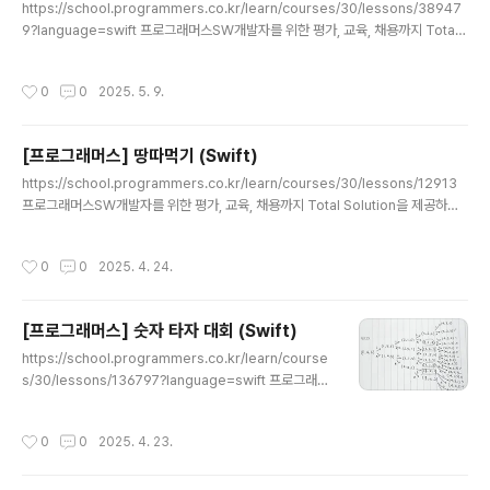
https://school.programmers.co.kr/learn/courses/30/lessons/38947
9?language=swift 프로그래머스SW개발자를 위한 평가, 교육, 채용까지 Total
Solution을 제공하는 개발자 성장을 위한 베이스캠프programmers.co.kr시뮬
레이션 사담 시작 > 오랜만에 풀어서 그런지 재밌다 (?) 개인적으로 시뮬레이션(특히
작성시간
0
0
2025. 5. 9.
시간 나오는)에 약하다고 생각하는데, 이번 문제는 그래도 스스로 잘 풀어서 다행 시
뮬레이션 거부감 멈춰사담 끝 매 시간 접속중인 사용자 수가 주어지고, 서버 한 대 당
수용할 수 있는 인원인 m, 서버 한 대의 지속시간 k가 주어진다.이때, 사용자수가 현
[프로그래머스] 땅따먹기 (Swift)
재 작동중인 서버들의 수용인원을 넘으면 필요한 만큼 서버를 증설해야하는데,매..
글 내용
https://school.programmers.co.kr/learn/courses/30/lessons/12913
프로그래머스SW개발자를 위한 평가, 교육, 채용까지 Total Solution을 제공하는
개발자 성장을 위한 베이스캠프programmers.co.krDP| 1 | 2 | 3 | 5 || 5 | 6 |
7 | 8 || 4 | 3 | 2 | 1 | 이런 4열 N행의 숫자가 쓰여있는 판이 있을 때가로 한줄마다
작성시간
0
0
2025. 4. 24.
한칸씩 밟아가면서 차례대로 내려갈 수 있다고 한다.단 같은 열의 아래층으로 내려갈
순 없음. 이때, 마지막 줄까지 내려가는데 얻을 수 있는 최고점 출력하기 접근방법DF
S도 아니고 오직 DP인 문제였다land와 똑같은 형태인 dp배열에, (r,c)칸에는 (r,c)
[프로그래머스] 숫자 타자 대회 (Swift)
까지 오는데 얻을 수 있는 최고..
글 내용
https://school.programmers.co.kr/learn/course
s/30/lessons/136797?language=swift 프로그래머
스SW개발자를 위한 평가, 교육, 채용까지 Total Solutio
n을 제공하는 개발자 성장을 위한 베이스캠프programm
작성시간
0
0
2025. 4. 23.
ers.co.kr DP+DFS 숫자 키패드가 있고, 손가락이 놓인
곳에서 이동하지 않고 누를 때는 시간 1초 소요, 인접한 상
하좌우로 이동할 땐 시간 2초 소요, 인접한 대각선으로 이