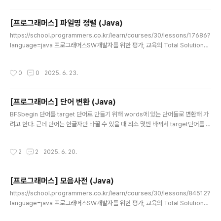
N개 주어지고, 이 티켓을 모두 써서 갈 수 있는 경로를 구하
는 문제경로가 여러개라면, 사전순을 먼저 방문하는 경로
[프로그래머스] 파일명 정렬 (Java)
로 접근 방법 1. 출발지를 key로, 출발지에서 갈 수 있는 도
글 내용
착지들을 value로 갖는 인접리스트를 만든다. (HashMa
https://school.programmers.co.kr/learn/courses/30/lessons/17686?
p사용)2. 인접리스트에 모든 티켓을 반영한 후에, value
language=java 프로그래머스SW개발자를 위한 평가, 교육의 Total Solution을
들만 사전순으로 정렬한다.3. ICN을 시작으로 DFS DFS
제공하는 개발자 성장을 위한 베이스캠프programmers.co.kr 문자열, 정렬아래
재귀함수-..
와 같은 파일명을"문자열로만 이루어져있는 접두어 부분 = HEAD","그 다음 숫자로
작성시간
0
0
2025. 6. 23.
이루어진 부분 = NUMBER","그 다음 글자 부터 끝까지 = TAIL"로 구분할 때, foo
9.txtfoo9.txtfoo010bar020.zipfoo010bar020.zipF-15F-15(빈 문자열) 정
렬 기준1. HEAD를 기준으로 알파벳, 길이 순으로 정렬 (Java String CompareT
[프로그래머스] 단어 변환 (Java)
o() 활용)2. 1기준이 ..
글 내용
BFSbegin 단어를 target 단어로 만들기 위해 words에 있는 단어들로 변환해 가
려고 한다. 근데 단어는 한글자만 바꿀 수 있을 때 최소 몇번 바꿔서 target단어를 만
들 수 있는지 구하는 문제 접근 방법큐에 begin부터 넣고, words에 있는 문자열
중, 아직 방문하지 않았고, 한글자만 차이나는 글자를 큐에 지금까지의 변환 횟수 +1
작성시간
2
2
2025. 6. 20.
과 함께 넣는다. 방문 체크 이때 방문여부를 체크하기 때문에 아직 지금의 문자열이
지나온 경로에서 방문하진 않았지만, 이미 방문 체크가 되어있는 단어는 방문하지 못
한다는 것 때문에 헷갈렸는데 예를 들어, hot -> dot, lot이 될 수 있고, 이때 이미 이
[프로그래머스] 모음사전 (Java)
3개 단어는 방문으로 체크됨.-> dot은 lot이랑도 한글자 차이지만 lot으로 바꾸는
글 내용
경우는..
https://school.programmers.co.kr/learn/courses/30/lessons/84512?
language=java 프로그래머스SW개발자를 위한 평가, 교육의 Total Solution을
제공하는 개발자 성장을 위한 베이스캠프programmers.co.kr DFSA,E,I,O,U로