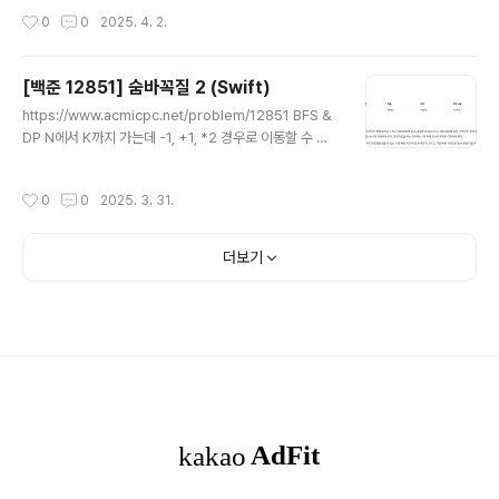
을 경우 연쇄 1번 추가로 카운팅, 한번도 못터뜨린..
얼리어답터 수를 구하는 거였다면(이 문제로 치면 최소 우
작성시간
0
0
2025. 4. 2.
수마을의 수)지금은 우수마을의 주민 수의 최대 합을 구하
는 문제 접근방법트리모양에서 DP를 적용해서 푼다고 생
각하면, 나와 내 자식노드까지가 sub tree라고 보고내가
[백준 12851] 숨바꼭질 2 (Swift)
우수마을일 때, 내 자식노드들은 우수마을이면 안됨내가
글 내용
우수마을이 아닐 때, 내가 자식 노드들은 우수마을이어도
https://www.acmicpc.net/problem/12851 BFS &
되고, 아니어도 된다.이게 주된 로직이다. 다만 여기서는 내
DP N에서 K까지 가는데 -1, +1, *2 경우로 이동할 수 있
인접 마을 중 하나는 우수마을이어야 되는데,내가 우수마
다. 이때 가장 빠르게 도달하는 시간과 그에 대한 경우의 수
을이 아닐 때, 내 자식 노드들이 우수마을이 아니어도 ..
를 구하는 문제 접근방법- BFS로 방문하고, 이미 방문했던
작성시간
0
0
2025. 3. 31.
노드를 다시 큐에 넣지 않음- 세가지 경우로 이동할 때, 다
음 노드가 처음 방문하는 노드라면 다음 노드까지의 최단
거리(dist[next])를 지금 노드까지의 최단거리+1을 입력
더보기
해준다. 그리고 그 거리로 도달하는 경우의 수 (cnt[next])
에는 지금 노드의 최단경로 경우의수 (cnt[now])를 넣어
준다. {지금 노드로의 제일빨리 도달하는 경우들이 모두 다
음 노드로까지 갈 수 있다는 것이기 때문에}- 다음 노드가
처음 방문하는 노드가 아니고,..