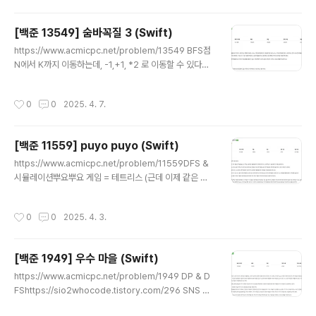
다.DP 규칙으로는 i번째까지 계산했을 때 나올 수 있는 숫
자 : 경우의 수 를 갖는 딕셔너리를 원소로 갖는 배열을 만
[백준 13549] 숨바꼭질 3 (Swift)
들었다.DFS로 풀 생각을 했는데 이렇게 배열로 가능한 경
글 내용
우를 저장해두는 식이라 for문으로만 가도 풀 수 있었다.fo
https://www.acmicpc.net/problem/13549 BFS점
r문으로 가지만, 딕셔너리 key가 dfs에서의 다음 노드를
N에서 K까지 이동하는데, -1,+1, *2 로 이동할 수 있다고
의미하기 때문에 DFS 방식인건 변함없다. 이렇게 해서 마
할 때 K까지 가장 빠르게 도착할 수 있는 시간 출력하기 접
지막에서 두번째 원소의 딕셔너리 중에서 마지막 숫자랑..
근방법이 문제는 숨바꼭질 2랑 아주 비슷한 문제다.차이점
작성시간
0
0
2025. 4. 7.
은 -1,+1만큼 이동할 때는 1초가 걸리지만 *2 만큼 이동할
때는 순간이동이라 0초가 걸린다는 것그리고 가장 빨리 도
착한 시간과 경우의 수를 출력하는 게아니라 가장 빨리 도
[백준 11559] puyo puyo (Swift)
착한 시간만 출력해주면 된다는 거그래서 숨바꼭질 2 코드
글 내용
에서 *2 하는 경우에서 nowdist+1을 대입하는게 아니라
https://www.acmicpc.net/problem/11559DFS &
nowdist를 그대로 대입해주었고,경우의 수를 계산하는
시뮬레이션뿌요뿌요 게임 = 테트리스 (근데 이제 같은 색
코드를 지워서 제출했다. 뭔가 숨바꼭질4는 경우의 수 세
깔 칸이 4칸이상 모이면 터지는)터지면 빈 공간에 그 위에
라는 문제일 것 같긴한데 소스코드 import F..
있던 뿌요들이 내려와서 그 공간을 메운다.다행히 위에서
작성시간
0
0
2025. 4. 3.
계속 뿌요가 새로 추가되진 않음.한판의 상황을 보고, 그때
터질 수 있는 모든 뿌요들이 터지는 데 이걸 1연쇄라고 한
다.연속적으로 몇번의 연쇄가 일어나는지 출력하는 문
[백준 1949] 우수 마을 (Swift)
제 접근방법1. 모든 칸을 보면서, 판에서 뿌요를 찾는다.1-
글 내용
2. 그 뿌요와 인접한 같은 색 뿌요들을 찾아서 좌표를 모은
https://www.acmicpc.net/problem/1949 DP & D
다. (DFS)1-3. 그 뿌요들이 4개 이상일 경우 터뜨린다 (그
FShttps://sio2whocode.tistory.com/296 SNS 얼
자표들을 모두 "." 으로 바꿈)2. 뿌요를 한번이라도 터뜨렸
리어답터 문제랑 완전 똑같은 문제임차이점은 그때는 최소