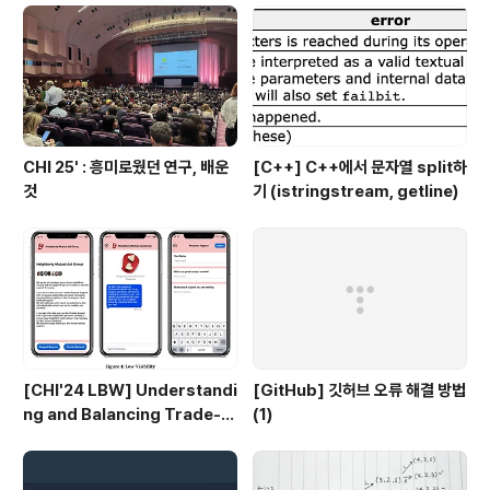
CHI 25' : 흥미로웠던 연구, 배운
[C++] C++에서 문자열 split하
것
기 (istringstream, getline)
[CHI'24 LBW] Understandi
[GitHub] 깃허브 오류 해결 방법
ng and Balancing Trade-o
(1)
ffs of Visibility in Support
Requests