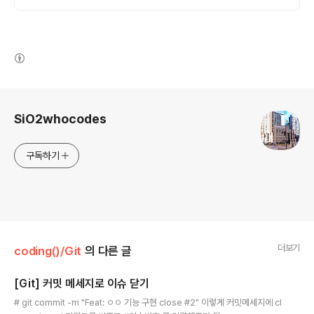
(새창열림)
로그 정보
SiO2whocodes
구독하기
더보기
coding()/Git
의 다른 글
[Git] 커밋 메세지로 이슈 닫기
글 내용
# git commit -m "Feat: ㅇㅇ 기능 구현 close #2" 이렇게 커밋메세지에 cl