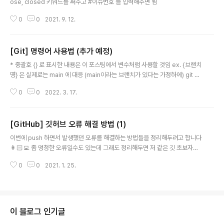
ose, closed 키워드를 써주고 #이슈번호 를 입력해주면 됨
0
0
2021. 9. 12.
[Git] 명령어 사용법 (추가 예정)
글 내용
* 중괄호 {} 로 표시한 내용은 이 포스팅에서 변수처럼 사용할 것임 ex. {브랜치
명} 은 실제로는 main 에 대응 (main이라는 브랜치가 있다는 가정하에) git ch
eckout {브랜치명} : {브랜치명} 으로 브랜치 이동 git checkout . : 현재 새로
0
0
2022. 3. 17.
작업한 내용 초기화 git diff : stage에 올라가지 않은 변경 내용을 보여줌 git
status : stage에 올라간 변경 내용을 보여줌 git pull : 현재 브랜치를 pull 받
음 git pull . {브랜치명} : {브랜치명} 브랜치의 내용을 현재 브랜치에 pull 받음
[GitHub] 깃허브 오류 해결 방법 (1)
글 내용
이번에 push 하면서 발생했던 오류를 해결하는 방법들을 정리해두려고 합니다
👩🏻‍💻 좀 멍청한 오류일수도 있는데 그래도 정리해두면 저 같은 깃 초보자분
들께 도움이 될 것 같아서요:) 1. 깃에서 레퍼지토리 새로 만들고 로컬 기존 폴더
0
0
2021. 1. 25.
랑 연결할때 당연한거지만 로컬의 해당 폴더에서 git init하고 remote 진행해
줘야한다는 것 .. 2. 깃폴더안에 또다른 깃폴더가 있을때 그냥 최상위 깃폴더에
서 add, commit, push 작업을 하면 아래와 같은 워닝이 뜨고 깃에서는 깃폴
더인 하위폴더는 비활성화 되는데 warning: adding embedded git repo
sitory: 이때는 그냥 간단하게 해당하는 하위 깃폴더에서 .git 디렉토리를 삭제
이 블로그 인기글
해주면 된다. cd rm -rf .git 3. remo..