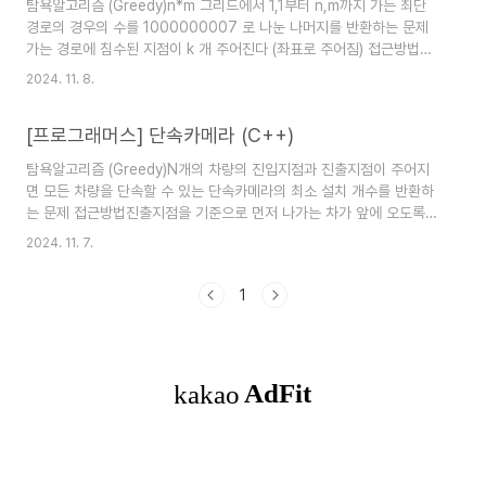
탐욕알고리즘 (Greedy)n*m 그리드에서 1,1부터 n,m까지 가는 최단
하지만, 빼기(-)는 결합법칙이 성립하지 않습니다.예를 들어 식 1 - 5 -
경로의 경우의 수를 1000000007 로 나눈 나머지를 반환하는 문제
3은 연산 순서에 따라 다음과 같이 다른 결과를 가집..
가는 경로에 침수된 지점이 k 개 주어진다 (좌표로 주어짐) 접근방법
n*m만큼의 2차원 배열 map을 만들고, 0으로 초기화한 후, 침수된 지
2024. 11. 8.
점은 -1로 표시한다.1,1부터 n,m까지 순회하면서 각 자리에 이 지점까
지 오는 경우의 수를 저장한다.즉, r,c 지점은 한칸 왼쪽 자리까지 오는
[프로그래머스] 단속카메라 (C++)
경우 + 한칸 위쪽 자리까지 오는 경우, 이 두 경우의 수를 합한 경우
다.1,1자리에 처음에 1을 넣고 차례로 순회하고나면 n,m에는 학교까지
탐욕알고리즘 (Greedy)N개의 차량의 진입지점과 진출지점이 주어지
오는 데 최단거리의 경우의 수가 담긴다.(최단거리인지 체크하지 않는
면 모든 차량을 단속할 수 있는 단속카메라의 최소 설치 개수를 반환하
이유는, n과 m이 1보다 크거나 같고, 오른쪽과 아래쪽으로 밖에..
는 문제 접근방법진출지점을 기준으로 먼저 나가는 차가 앞에 오도록
차들을 정렬한 후에,첫번째 차 부터 이 차가 나가는 지점에 단속카메라
2024. 11. 7.
를 설치한다고 할 때, 차례로 차를 순회하며 현재 단속카메라가 단속할
수 있는 차량인지 확인한다.= 반복문에서 가리키고 있는 차의 진입지점
1
이 현재 단속카메라의 위치와 같거나 그 전에 위치하면,해당차는 이미
단속할 수 있으므로 넘어가고,만약, 이 차의 진입지점이 현재 단속카메
라의 위치보다 이후에 위치한다면, 해당 카메라로는 단속할 수 없으므
로 다시 이 차의 진출지점에 단속카메라를 설치하고, 단속카메라의 총
개수를 1 추가한다. 이렇게 반복문..