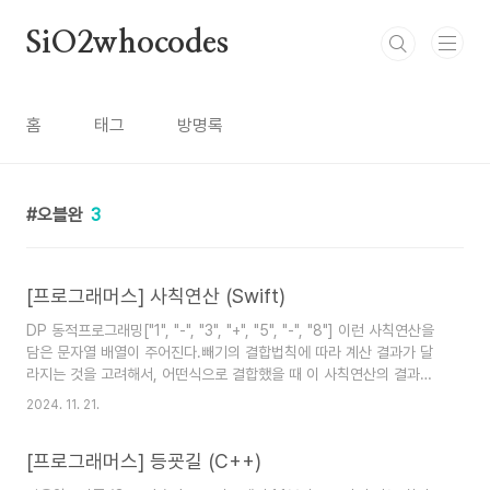
본문 바로가기
SiO2whocodes
홈
태그
방명록
오블완
3
[프로그래머스] 사칙연산 (Swift)
DP 동적프로그래밍["1", "-", "3", "+", "5", "-", "8"] 이런 사칙연산을
담은 문자열 배열이 주어진다.빼기의 결합법칙에 따라 계산 결과가 달
라지는 것을 고려해서, 어떤식으로 결합했을 때 이 사칙연산의 결과값
이 가장 큰 지그 최댓값을 반환하는 문제 접근방법
2024. 11. 21.
https://velog.io/@longroadhome/%ED%94%84%EB%A1%9
LV.4-
[프로그래머스] 등굣길 (C++)
%EC%82%AC%EC%B9%99%EC%97%B0%EC%82%B0 [프
로그래머스] LV.4 사칙연산사칙연산에서 더하기(+)는 결합법칙이 성립