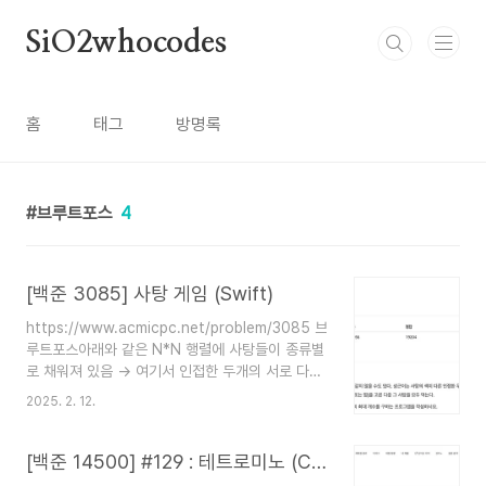
본문 바로가기
SiO2whocodes
홈
태그
방명록
브루트포스
4
[백준 3085] 사탕 게임 (Swift)
https://www.acmicpc.net/problem/3085 브
루트포스아래와 같은 N*N 행렬에 사탕들이 종류별
로 채워져 있음 -> 여기서 인접한 두개의 서로 다른
사탕을 서로 바꿨을 때,행 또는 열에(가로 혹은 세로
2025. 2. 12.
로) 가능한 긴 연속된 사탕의 개수가 뭔지 출력하는
문제이다.CCPCCPPPC 접근방법1. 초기 상태에
서 가장 긴 연속 사탕 수 구하기 (BFS로 할 수 있을
[백준 14500] #129 : 테트로미노 (C++)
것 같긴 한데..그냥 칸마다 구했습니다! (당당))2. 바