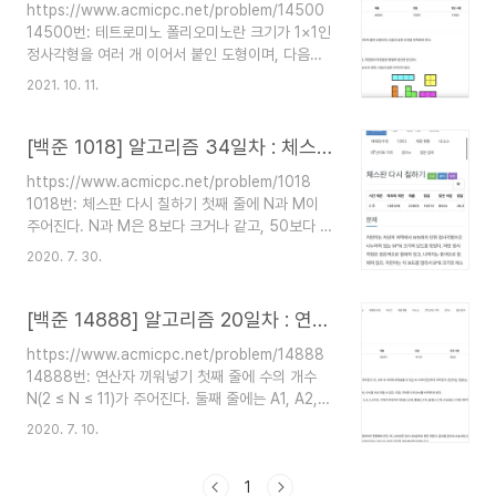
https://www.acmicpc.net/problem/14500
꿀 수 있는 두 캔디 찾기 (인접하면서 서로 다른 캔
14500번: 테트로미노 폴리오미노란 크기가 1×1인
디 쌍)3. 두 캔디 위치를 바꿨을 때 (swap) 두 캔디
정사각형을 여러 개 이어서 붙인 도형이며, 다음과
를 포함하는 가장 긴 연속 캔디 수를 구하고 현재 최
같은 조건을 만족해야 한다. 정사각형은 서로 겹치
대 길이랑 비교해서 갱신이때, A, B 캔디라고 하면,
2021. 10. 11.
면 안 된다. 도형은 모두 연결되어 있어야 한다. 정
A캔디 기준으로 가로, 세로로 가장 긴 연속 캔디 수
사각형의 변 www.acmicpc.net C++ 구현, 브루
확..
트포스 사진에 보이는 5개의 테트로미노를 회전, 대
[백준 1018] 알고리즘 34일차 : 체스판 다시 칠하기
칭 시켜서 점수가 적혀있는 판에 놓았을 때 테트로
https://www.acmicpc.net/problem/1018
미노가 놓여진 칸들의 점수의 합의 최대값을 구하는
1018번: 체스판 다시 칠하기 첫째 줄에 N과 M이
문제이다. 접근방법 브루트포스로 풀었다. 나올 수
주어진다. N과 M은 8보다 크거나 같고, 50보다 작
있는 모든 도형의 모양을 구하고 (0,0) 기준으로 좌
거나 같은 자연수이다. 둘째 줄부터 N개의 줄에는
표를 구한다음 모든 도형에 대해 일일이 어디에 두
2020. 7. 30.
보드의 각 행의 상태가 주어진다. B는 검은색이며,
면 가장 큰 값이 나오고, 그 중에 어떤 도형이 가장
W는 흰색이다. www.acmicpc.net 브루트포스
큰 값을 내는지 찾았다. 도..
C++ 규칙없이 칠해져있는 큰 판을 잘라서 8*8체
[백준 14888] 알고리즘 20일차 : 연산자 끼워넣기
스판을 만드는데 다시 칠해야 하는 칸이 최소인 경
https://www.acmicpc.net/problem/14888
우 최솟값을 출력하는 문제 예전에 입력값 긴거 보
14888번: 연산자 끼워넣기 첫째 줄에 수의 개수
고 패스했었는데 실버5라고 떠서 브루트포스 끝낼
N(2 ≤ N ≤ 11)가 주어진다. 둘째 줄에는 A1, A2,
겸 시도해봤다. 접근방법 우선 접근방법은 브루트포
..., AN이 주어진다. (1 ≤ Ai ≤ 100) 셋째 줄에는 합
스인 만큼 입력받은 큰 판에서 8*8판이 만들어 지
2020. 7. 10.
이 N-1인 4개의 정수가 주어지는데, 차례대로 덧셈
는 모든 경우를 조사하는 것이다. 체스판을 다시 칠
(+)의 개수, 뺄셈(-)의 개수, ��
하는 칸의 개수를 조사하는 과정은 처음엔..
www.acmicpc.net 백트래킹 C++ 삼성 SW 역
1