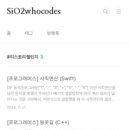
본문 바로가기
SiO2whocodes
홈
태그
방명록
티스토리챌린지
3
[프로그래머스] 사칙연산 (Swift)
DP 동적프로그래밍["1", "-", "3", "+", "5", "-", "8"] 이런 사칙연산을
담은 문자열 배열이 주어진다.빼기의 결합법칙에 따라 계산 결과가 달
라지는 것을 고려해서, 어떤식으로 결합했을 때 이 사칙연산의 결과값
이 가장 큰 지그 최댓값을 반환하는 문제 접근방법
2024. 11. 21.
https://velog.io/@longroadhome/%ED%94%84%EB%A1%9
LV.4-
[프로그래머스] 등굣길 (C++)
%EC%82%AC%EC%B9%99%EC%97%B0%EC%82%B0 [프
로그래머스] LV.4 사칙연산사칙연산에서 더하기(+)는 결합법칙이 성립