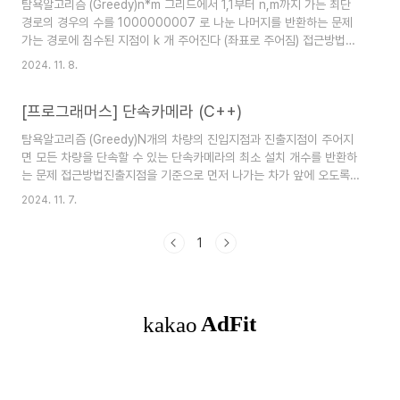
탐욕알고리즘 (Greedy)n*m 그리드에서 1,1부터 n,m까지 가는 최단
하지만, 빼기(-)는 결합법칙이 성립하지 않습니다.예를 들어 식 1 - 5 -
경로의 경우의 수를 1000000007 로 나눈 나머지를 반환하는 문제
3은 연산 순서에 따라 다음과 같이 다른 결과를 가집..
가는 경로에 침수된 지점이 k 개 주어진다 (좌표로 주어짐) 접근방법
n*m만큼의 2차원 배열 map을 만들고, 0으로 초기화한 후, 침수된 지
2024. 11. 8.
점은 -1로 표시한다.1,1부터 n,m까지 순회하면서 각 자리에 이 지점까
지 오는 경우의 수를 저장한다.즉, r,c 지점은 한칸 왼쪽 자리까지 오는
[프로그래머스] 단속카메라 (C++)
경우 + 한칸 위쪽 자리까지 오는 경우, 이 두 경우의 수를 합한 경우
다.1,1자리에 처음에 1을 넣고 차례로 순회하고나면 n,m에는 학교까지
탐욕알고리즘 (Greedy)N개의 차량의 진입지점과 진출지점이 주어지
오는 데 최단거리의 경우의 수가 담긴다.(최단거리인지 체크하지 않는
면 모든 차량을 단속할 수 있는 단속카메라의 최소 설치 개수를 반환하
이유는, n과 m이 1보다 크거나 같고, 오른쪽과 아래쪽으로 밖에..
는 문제 접근방법진출지점을 기준으로 먼저 나가는 차가 앞에 오도록
차들을 정렬한 후에,첫번째 차 부터 이 차가 나가는 지점에 단속카메라
2024. 11. 7.
를 설치한다고 할 때, 차례로 차를 순회하며 현재 단속카메라가 단속할
수 있는 차량인지 확인한다.= 반복문에서 가리키고 있는 차의 진입지점
1
이 현재 단속카메라의 위치와 같거나 그 전에 위치하면,해당차는 이미
단속할 수 있으므로 넘어가고,만약, 이 차의 진입지점이 현재 단속카메
라의 위치보다 이후에 위치한다면, 해당 카메라로는 단속할 수 없으므
로 다시 이 차의 진출지점에 단속카메라를 설치하고, 단속카메라의 총
개수를 1 추가한다. 이렇게 반복문..