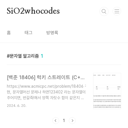
본문 바로가기
SiO2whocodes
홈
태그
방명록
문자열 알고리즘
1
[백준 18406] 럭키 스트레이트 (C++, Swift)
https://www.acmicpc.net/problem/18406 구
현, 문자열머선 문제냐 하면123402 라는 문자열이
주어지면, 반갈죽!해서 양쪽 자릿수 합이 같은지 확
인하는 문제임같으면 LUCKY 출력, 다르면
2024. 6. 20.
READY 출력*문자열은 늘 짝수자릿수 (즉 12345
같은 5자릿수 안들어옴) 1234021+2+3 = 6,
4+0+2 = 6 이니 이건 LUCKY 접근방법C++for
1
문을 두개 써서 front, back 변수에 각각 앞부분의