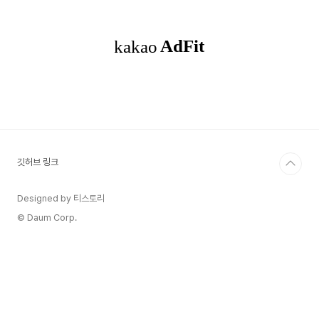
합과 뒷부분의 합을 저장하고 둘을 비교함swift배
열하나 두고, prefix, suffix로 배열 쪼개서
reduce로 합 구해서 바로 비교하고 출력 (고차함수
쓰고 싶어서 swift로도 풀었는데, string -> int
배열 만들려다가 고군분투함..) 오답노트-..
깃허브 링크
Designed by 티스토리
© Daum Corp.