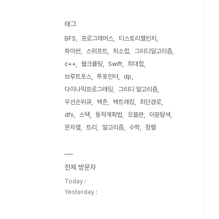
태그
BFS
프로그래머스
티스토리챌린지
파이썬
스위프트
최소힙
그리디알고리즘
c++
웹크롤링
Swift
최대힙
브루트포스
투포인터
dp
다이나믹프로그래밍
그리디 알고리즘
우선순위큐
백준
백트래킹
최단경로
dfs
스택
동적계획법
오블완
이분탐색
문자열
트리
알고리즘
수학
정렬
전체 방문자
Today :
Yesterday :