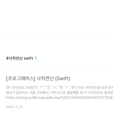
사칙연산 swift
1
[프로그래머스] 사칙연산 (Swift)
DP 동적프로그래밍["1", "-", "3", "+", "5", "-", "8"] 이런 사칙연
결과가 달라지는 것을 고려해서, 어떤식으로 결합했을 때 이 사칙연산의 결과값
https://velog.io/@longroadhome/%ED%94%84%EB%A1%9
LV.4-%EC%82%AC%EC%B9%99%EC%97%B0%EC%82%B0 [프로
2024. 11. 21.
결합법칙이 성립하지만, 빼기(-)는 결합법칙이 성립하지 않습니다.예를 들어 식 1 
과를 가집..