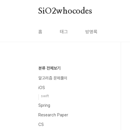
본문 바로가기
SiO2whocodes
홈
태그
방명록
분류 전체보기
알고리즘 문제풀이
iOS
swift
Spring
Research Paper
CS