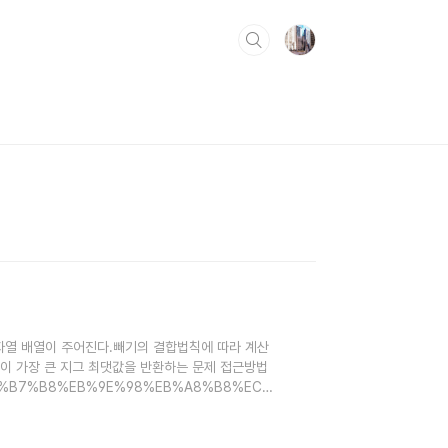
산을 담은 문자열 배열이 주어진다.빼기의 결합법칙에 따라 계산
이 가장 큰 지그 최댓값을 반환하는 문제 접근방법
C%EA%B7%B8%EB%9E%98%EB%A8%B8%EC%8A%A4-
그래머스] LV.4 사칙연산사칙연산에서 더하기(+)는
- 5 - 3은 연산 순서에 따라 다음과 같이 다른 결