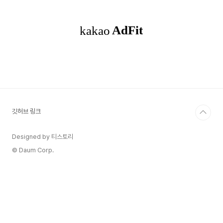
도해 봤는데, 컴파일이 안되거나 실행이 안됐고string split 사용해서
string을 커스텀해서 (소수점 기준으로 sp..
깃허브 링크
Designed by 티스토리
© Daum Corp.