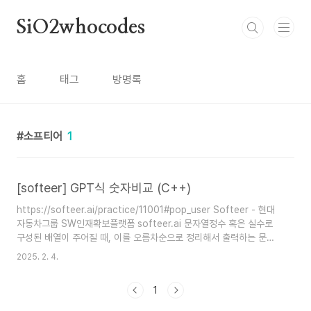
본문 바로가기
SiO2whocodes
홈
태그
방명록
소프티어
1
[softeer] GPT식 숫자비교 (C++)
https://softeer.ai/practice/11001#pop_user Softeer - 현대
자동차그룹 SW인재확보플랫폼 softeer.ai 문자열정수 혹은 실수로
구성된 배열이 주어질 때, 이를 오름차순으로 정리해서 출력하는 문제
인데정렬 기준이 소숫점 뒤 숫자를 정수로 생각하고 비교해야한다는 것
2025. 2. 4.
이 특이한 점이다. 소수점을 기준으로 왼쪽 수를 기준으로 우선 정렬한
뒤, 오른쪽 수를 기준으로 정렬해야함 + 소수점이 없는 경우는 값이 같
1
더라도 있는 쪽이 더 큰 값 (ex. 3 접근방법처음에는 int로 받아서 소
수점 뒤의 수를 10을 곱해서 정수로 만들어서 따로 비교하는 방법도 시