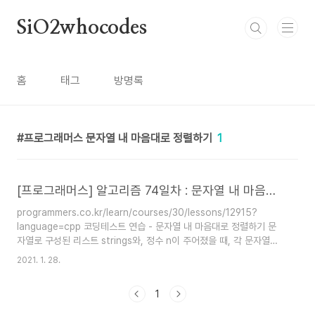
본문 바로가기
SiO2whocodes
홈
태그
방명록
프로그래머스 문자열 내 마음대로 정렬하기
1
[프로그래머스] 알고리즘 74일차 : 문자열 내 마음대로 정렬하기 (C++ 커스텀 정렬)
programmers.co.kr/learn/courses/30/lessons/12915?
language=cpp 코딩테스트 연습 - 문자열 내 마음대로 정렬하기 문
자열로 구성된 리스트 strings와, 정수 n이 주어졌을 때, 각 문자열의
인덱스 n번째 글자를 기준으로 오름차순 정렬하려 합니다. 예를 들어
2021. 1. 28.
strings가 [sun, bed, car]이고 n이 1이면 각 단어의 인덱스 1
programmers.co.kr C++ 문자열 | 정렬 문자열의 특정 인덱스의 값
1
을 기준으로 정렬하라는 문제 접근 방법 C++ STL의 sort함수 인자로
내가 정의한 compare함수를 전달해서 풀었다. compare함수 안에