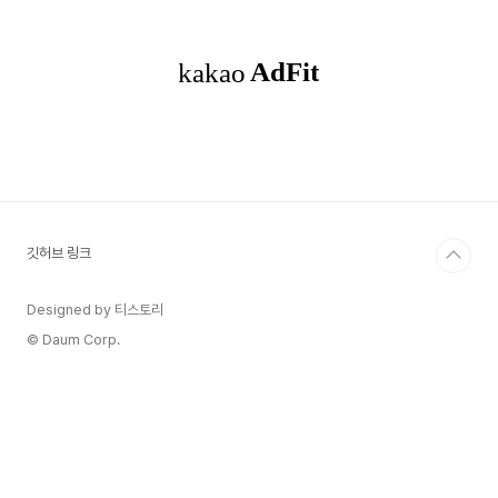
한다. N (1 ≤ N ≤ 1,000,000) 수열의 크기가 이렇
기 때문에. 접근방법 도저히 모르겠어서 서치해서
공부했다. 핵심 개념은 이 두가지라고 생각하는데
증가하는 수열을 리스트로 선언해두고 배열을 하나
씩 탐색하면서 수열의 가장 ..
깃허브 링크
Designed by 티스토리
© Daum Corp.