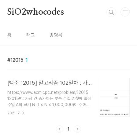
본문 바로가기
SiO2whocodes
홈
태그
방명록
12015
1
[백준 12015] 알고리즘 102일차 : 가장 긴 증가하는 부분 수열 2
https://www.acmicpc.net/problem/12015
12015번: 가장 긴 증가하는 부분 수열 2 첫째 줄에
수열 A의 크기 N (1 ≤ N ≤ 1,000,000)이 주어진
다. 둘째 줄에는 수열 A를 이루고 있는 Ai가 주어진
2021. 7. 8.
다. (1 ≤ Ai ≤ 1,000,000) www.acmicpc.net
이분탐색 Java (C++로 하려다가 xcode 맛가서
다시 java로 함..) 가장 긴 증가하는 부분 수열 2는
1
1과 달리 dp로 구하면 안되고 이분탐색으로 구해야