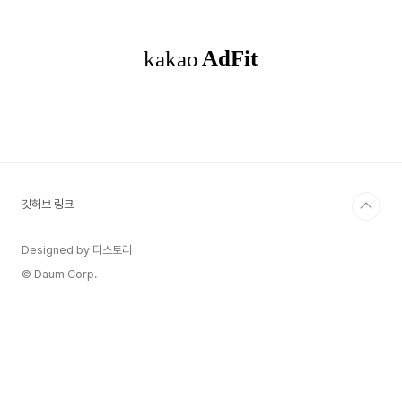
최소인 (0에 가까운) 두 원소를 찾는 문제 접근방법
처음엔 시간복잡도 때문에 정렬을 쓰면 안될 것 같
았는데 퀵소트정렬을 쓰고 N번만 봐도 되면 통과되
는 문제였다. 우선 오름차순 정렬 후 시작점과 끝점
을 양 끝에 두고 시작한다. 두 원소의 합을 비교하면
서 포인터를 이동하는건데 이때 두 원..
깃허브 링크
Designed by 티스토리
© Daum Corp.