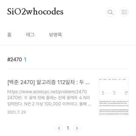
본문 바로가기
SiO2whocodes
홈
태그
방명록
2470
1
[백준 2470] 알고리즘 112일차 : 두 용액
https://www.acmicpc.net/problem/2470
2470번: 두 용액 첫째 줄에는 전체 용액의 수 N이
입력된다. N은 2 이상 100,000 이하이다. 둘째 줄
에는 용액의 특성값을 나타내는 N개의 정수가 빈칸
2021. 7. 29.
을 사이에 두고 주어진다. 이 수들은 모두
-1,000,000,000 이상 1,000,00
www.acmicpc.net C++ 투포인터 음수와 양수
1
가 섞여있는 한 배열에서 두 원소의 합의 절댓값이