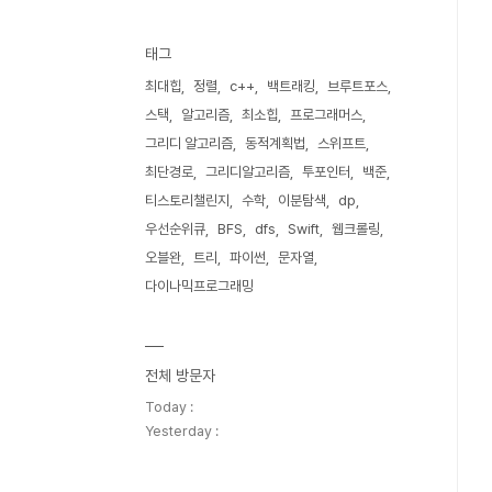
태그
최대힙
정렬
c++
백트래킹
브루트포스
스택
알고리즘
최소힙
프로그래머스
그리디 알고리즘
동적계획법
스위프트
최단경로
그리디알고리즘
투포인터
백준
티스토리챌린지
수학
이분탐색
dp
우선순위큐
BFS
dfs
Swift
웹크롤링
오블완
트리
파이썬
문자열
다이나믹프로그래밍
전체 방문자
Today :
Yesterday :