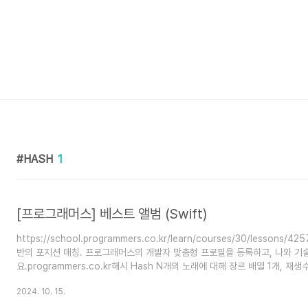
HASH
1
[프로그래머스] 베스트 앨범 (Swift)
https://school.programmers.co.kr/learn/courses/30/less
반의 포지션 매칭. 프로그래머스의 개발자 맞춤형 프로필을 등록하고, 나와 기
요.programmers.co.kr해시 Hash N개의 노래에 대해 장르 배열 1개,
앨범을 만들어야 함. > 앨범 트랙리스트 (배열 인덱스 = 노래의 고유번호)를 
2024. 10. 15.
과정 1) 총합 재생수가 높은 장르의 곡 먼저 수록, 2) 재생수가 많은 곡 먼저 
수록 접근방법Swift di..