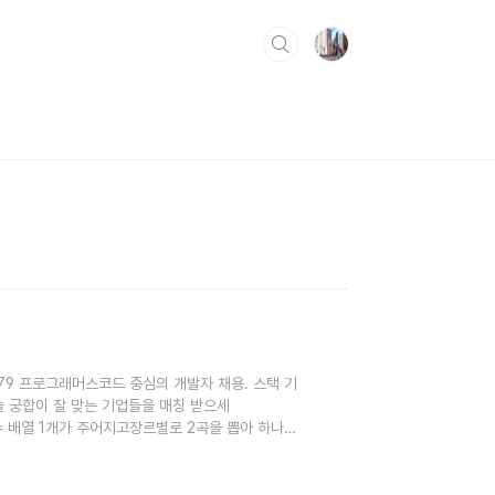
ons/42579 프로그래머스코드 중심의 개발자 채용. 스택 기
술 궁합이 잘 맞는 기업들을 매칭 받으세
 재생수 배열 1개가 주어지고장르별로 2곡을 뽑아 하나의
반환하는 문제앨범에 수록 되는 노래 순서 중요곡 선정
수록, 3) 재생수가 같을 경우 고유번호가 작은 순으로