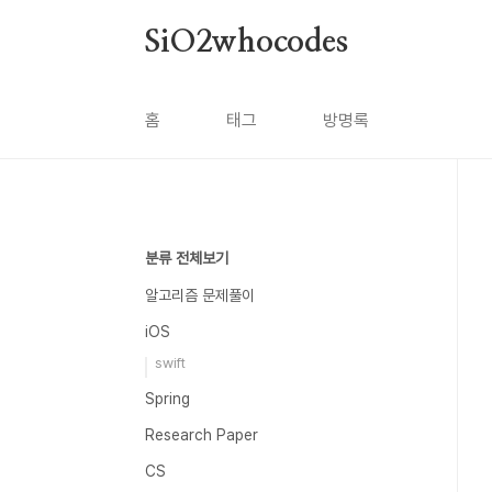
본문 바로가기
SiO2whocodes
홈
태그
방명록
분류 전체보기
알고리즘 문제풀이
iOS
swift
Spring
Research Paper
CS