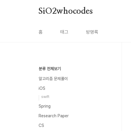
본문 바로가기
SiO2whocodes
홈
태그
방명록
분류 전체보기
알고리즘 문제풀이
iOS
swift
Spring
Research Paper
CS