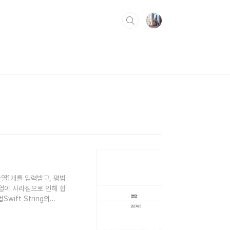
 문자열1개를 입력받고, 평범
열이 사라짐으로 인해 합
ift String의
전히 C++로 풀었다네요ㅋ
를 하나 넣을 때 마다 폭
넣을 건데요, 이때 한글