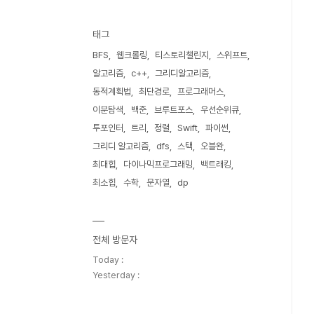
태그
BFS
웹크롤링
티스토리챌린지
스위프트
알고리즘
c++
그리디알고리즘
동적계획법
최단경로
프로그래머스
이분탐색
백준
브루트포스
우선순위큐
투포인터
트리
정렬
Swift
파이썬
그리디 알고리즘
dfs
스택
오블완
최대힙
다이나믹프로그래밍
백트래킹
최소힙
수학
문자열
dp
전체 방문자
Today :
Yesterday :