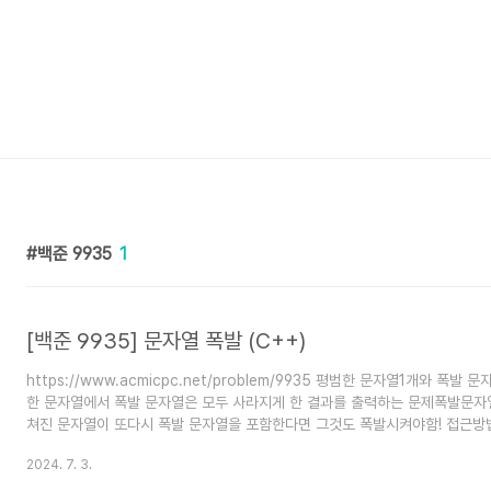
백준 9935
1
[백준 9935] 문자열 폭발 (C++)
https://www.acmicpc.net/problem/9935 평범한 문자열1개와 폭발
한 문자열에서 폭발 문자열은 모두 사라지게 한 결과를 출력하는 문제폭발문자
쳐진 문자열이 또다시 폭발 문자열을 포함한다면 그것도 폭발시켜야함! 접근방법Sw
range와 replacesubrange를 사용해보았는데 대차게 시간초과 떠서,,얌
2024. 7. 3.
ㅋ,,Stack문제는 Stack으로..접근방법을 한마디로 요약하면 "Stack에 문자
발물을 검사하자"입니다.평범한 문자열을 모두 순회하면서 한글자씩 Stack에 