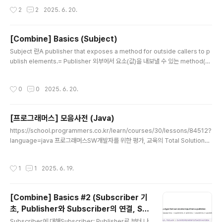
중, 아직 방문하지 않았고, 한글자만 차이나는 글자를 큐에 지금까지의 변환 횟수 +1
작성시간
2
2
2025. 6. 20.
과 함께 넣는다. 방문 체크 이때 방문여부를 체크하기 때문에 아직 지금의 문자열이
지나온 경로에서 방문하진 않았지만, 이미 방문 체크가 되어있는 단어는 방문하지 못
한다는 것 때문에 헷갈렸는데 예를 들어, hot -> dot, lot이 될 수 있고, 이때 이미 이
[Combine] Basics (Subject)
3개 단어는 방문으로 체크됨.-> dot은 lot이랑도 한글자 차이지만 lot으로 바꾸는
글 내용
경우는..
Subject 란A publisher that exposes a method for outside callers to p
ublish elements.= Publisher 외부에서 요소(값)을 내보낼 수 있는 method(=
send() )를 노출하는 publisher (Subject도 Publisher 프로토콜을 채택한 Publ
isher임) 이전에 Publisher를 설명하면서 Just, Future, Empty, Fail 등등은 모
작성시간
0
0
2025. 6. 20.
두 Publisher가 내부에서자체적으로 만든 데이터만 내보내는 것이었는데요. -> S
ubject는 이미 만들어져있는 Publisher에 값을 밀어 넣어주는 행동을 할 수 있음!
즉 publisher에게 외부에서 값을 주입해서, publisher를 구독하고 있는 subscr
[프로그래머스] 모음사전 (Java)
i..
글 내용
https://school.programmers.co.kr/learn/courses/30/lessons/84512?
language=java 프로그래머스SW개발자를 위한 평가, 교육의 Total Solution을
제공하는 개발자 성장을 위한 베이스캠프programmers.co.kr DFSA,E,I,O,U로
만 이루어진 1~5글자가 알파벳 순서로 정렬 되어 있을 때,주어진 한 문자의 순서를
작성시간
1
1
2025. 6. 19.
출력하는 문제 접근 방법원래 C++로 풀었을 때는 찾고있는 문자가 나오면 멈췄는
데이번에는 그냥 가능한 모든 문자(A,E,I,O,U로 이루어진 1~5자리 글자)를 배열에
넣고자바 API에 있는 indexOf(value:)로 찾았음 백만년만에 자바로 문제푸니까
[Combine] Basics #2 (Subscriber 기
까먹은거 투성이 소스코드Array, ArrayList 선언하는 방법..
초, Publisher와 Subscriber의 연결, Si
글 내용
mple Subscriber(assign, sink))
Subscriber에 대해Subscriber: Publisher로 부터 나