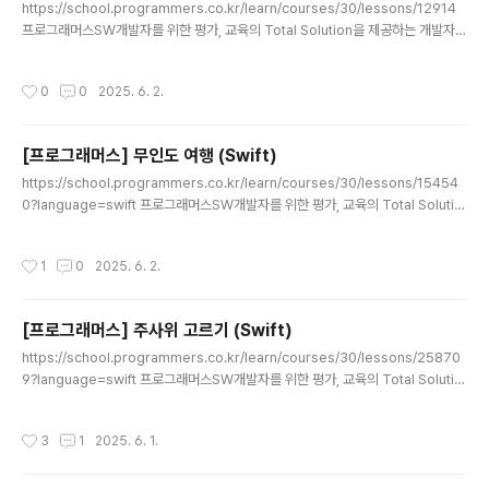
https://school.programmers.co.kr/learn/courses/30/lessons/12914
프로그래머스SW개발자를 위한 평가, 교육의 Total Solution을 제공하는 개발자
성장을 위한 베이스캠프programmers.co.kr 한 친구가 일직선 상의 선에서 한 칸
씩 혹은 두 칸씩 나아갈 수 있는데, 마지막 칸에 도달할 수 있는 경우의 수를 구하는
작성시간
0
0
2025. 6. 2.
문제였다.단, 1234567로 나눈 나머지 값을 구하는 문제 (이렇게 나눈 나머지 값을
구하는 문제의 경우, 마지막 결과 뿐만 아니라 그 전에 결과를 더할때 부터 123456
7으로 나눈 값을 적용해주어야 한다. 중간에 Int 범위를 넘어갈 수 있기 때문) 접근
[프로그래머스] 무인도 여행 (Swift)
방법 0칸부터 시작해서 n칸까지 가는데,i칸에서 i+1칸에 갈 수 있는 경..
글 내용
https://school.programmers.co.kr/learn/courses/30/lessons/15454
0?language=swift 프로그래머스SW개발자를 위한 평가, 교육의 Total Solutio
n을 제공하는 개발자 성장을 위한 베이스캠프programmers.co.kr N*M크기의
격자판이 있다고 합시다 (지도를 의미).- 각 칸에는 X (바다) 혹은 1~9사이의 자연수
작성시간
1
0
2025. 6. 2.
( 각 칸의 무인도에 있는 식량 수)가 적혀져 있음.- 상하좌우로 연결되어 있는 칸끼리
는 하나의 무인도임.- 하나의 무인도 땅에 있는 식량의 합은 그 무인도에 머물 수 있
는 기간(일)을 의미- 지도에 0개 이상의 무인도가 있을 때, 각 무인도에 머물 수 있는
[프로그래머스] 주사위 고르기 (Swift)
기간을 오름차순 배열로 출력하는 문제 접근방법1. N*M 지도를 순..
글 내용
https://school.programmers.co.kr/learn/courses/30/lessons/25870
9?language=swift 프로그래머스SW개발자를 위한 평가, 교육의 Total Solutio
n을 제공하는 개발자 성장을 위한 베이스캠프programmers.co.kr A와 B라는 친
구들이 있습니다. 그들의 앞에는 N개의 주사위가 있고요. 이걸 딱 반띵해서 가져갈겁
작성시간
3
1
2025. 6. 1.
니다.주사위는 평범하게 정육면체인데, 그 안에 적혀 있는 숫자는 1~100으로 랜덤
입니다. 중복도 있구요.자, A와 B는 본인들이 가져간 주사위를 한번씩 다 굴려서 나
온 값을 더할거에요. 그 값으로 누가 더 큰 수가 나왔나~ 겨루는 겁니다.이때, A가 이