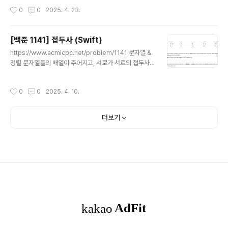
n을 제공하는 개발자 성장을 위한 베이스캠프programm
작성시간
0
0
2025. 4. 23.
ers.co.kr DP+DFS 숫자 키패드가 있고, 손가락이 놓인
곳에서 이동하지 않고 누를 때는 시간 1초 소요, 인접한 상
하좌우로 이동할 땐 시간 2초 소요, 인접한 대각선으로 이
[백준 1141] 접두사 (Swift)
동할땐 3초 소요된다고 할 때입력으로 받은 숫자들을 모두
글 내용
누르는 최소 시간을 구하는 문제* 처음시작할 때 양손가락
https://www.acmicpc.net/problem/1141 문자열 &
은 4, 6에 각각 위치하며* 같은 번호를 양손가락이 모두 누
정렬 문자열들의 배열이 주어지고, 서로가 서로의 접두사
르고 있을 수는 없다. 접근방법1. 우선, 0~9까지의 번호판
가 아닌 부분집합의 최대 크기를 출력하는 문제 접근방
이 서로에게 가는 모..
법 처음에는 DFS로 가능한 부분집합을 모두 구하는 식으
작성시간
0
0
2025. 4. 10.
로 했다가 시간초과났다;ㅎ알고리즘 분류를 보니까 정렬이
라길래,,문자열을 정렬해두고, 맨 위부터 본인보다 문자열
이 큰(길이&알파벳순) 문자열에 대해서 본인이 그 문자열
더보기
의 접두사면본인을 부분집합에 포함시키지 않도록해서 re
sult를 n에서 1씩 줄여나갔다. 따지고 보면, 알파벳순 & 길
이순 으로 나열되어있는 문자열에서 내가 바로 다음 문자
열의 접두사라면내가 그 다음 문자열의 접두사일 확률도
높아진다.그리고 그렇지 않더라도 내가 들어가면 그 다음
문자열과 나 중 하나는 빠져야..