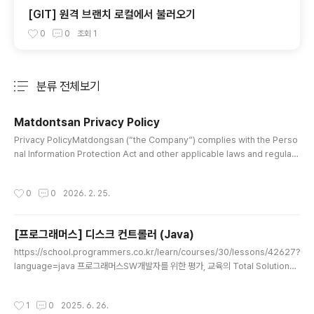
[GIT] 원격 브랜치 로컬에서 불러오기
0
0
조회
1
분류 전체보기
주요 글 목록
Matdontsan Privacy Policy
글 내용
Privacy PolicyMatdongsan (“the Company”) complies with the Perso
nal Information Protection Act and other applicable laws and regulati
ons to protect the rights and freedoms of data subjects.In accordanc
e with Article 30 of the Personal Information Protection Act, we here
작성시간
0
0
2026. 2. 25.
by establish and disclose this Privacy Policy to inform users of the pr
ocedures and standards regarding the processing and prote..
[프로그래머스] 디스크 컨트롤러 (Java)
글 내용
https://school.programmers.co.kr/learn/courses/30/lessons/42627?
language=java 프로그래머스SW개발자를 위한 평가, 교육의 Total Solution을
제공하는 개발자 성장을 위한 베이스캠프programmers.co.kr 시뮬레이션 작업
번호 = 인덱스, 요청시간, 소요시간 을 가진 작업들이 N개 주어지고이를 소요시간 짧
작성시간
1
0
2025. 6. 26.
은순, 요청시간 이른 순, 작업 번호 작은순으로 실행하여각 작업 마다 완료 시각 - 요