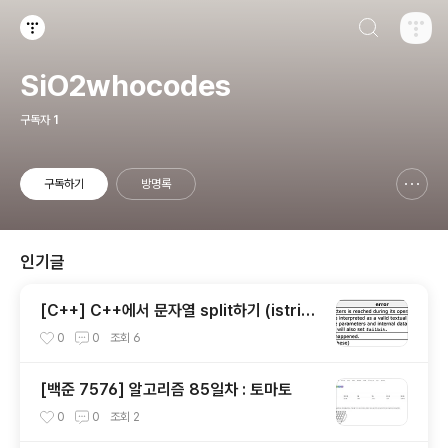
검색하기
티스토리
SiO2whocodes
구독자
1
구독하기
방명록
신고하기 레이어
열기
인기글
[C++] C++에서 문자열 split하기 (istring
stream, getline)
0
0
조회
6
[백준 7576] 알고리즘 85일차 : 토마토
0
0
조회
2