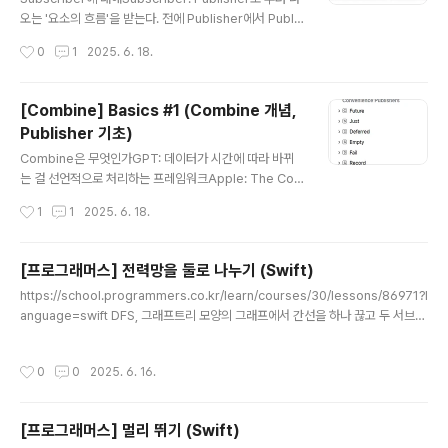
오는 '요소의 흐름'을 받는다. 전에 Publisher에서 Publis
her의 receive(subscribe:) method를 통해 Publish
작성시간
0
1
2025. 6. 18.
er와 Subscriber를 연결하고,연결된 이후에는 Publish
er가 Subscriber의 함수를 호출 시킬 수 있다고 했죠이
연결 과정에 대해서 좀 정리해보겠습니다. Publisher와 S
[Combine] Basics #1 (Combine 개념,
ubscriber의 구독 과정Publisher와 Subscriber가 연
Publisher 기초)
결되고, Publisher가 내보낸 값을 Subscriber가 받고,
글 내용
완료되어 종료되는 것 까지의 과정을 그림으로 그려보았는
Combine은 무엇인가GPT: 데이터가 시간에 따라 바뀌
데요. 말로 설명하자면,1. subscriber가 구독하고자 하는
는 걸 선언적으로 처리하는 프레임워크Apple: The Co
publisher의 subscribe ..
mbine framework provides a declarative Swift
작성시간
1
1
2025. 6. 18.
API for processing values over time. These val
ues can represent many kinds of asynchronous
events. Combine declares publishers to expos
[프로그래머스] 전력망을 둘로 나누기 (Swift)
e values that can change over time, and subscri
글 내용
https://school.programmers.co.kr/learn/courses/30/lessons/86971?l
bers to receive those values from the publisher
anguage=swift DFS, 그래프트리 모양의 그래프에서 간선을 하나 끊고 두 서브트
s. Combine은 시간의 흐름에 따른 값들을 처리하기 위한
리로 나눌 때,이 두 서브트리의 노드 수의 차의 최솟값을 구하는 문제 접근방법1. 양
(선언적 Swift API를 제공하는) 프레..
방향 그래프의 인접리스트를 생성 (서브트리 탐색 위함)2. 모든 전선을 하나씩 끊어
작성시간
0
0
2025. 6. 16.
가면서, 각 경우에 대해 두 서브 트리의 노드 개수 차이 최솟값 갱신2-1. 끊는 전선에
연결되어 있는 노드를 루트노드로 한 두 서브트리 중 하나의 서브트리 노드 개수 구
하는 함수 선언 (getChildCnt - dfs) - visit 배열을 inout으로 사용- childCnt를
[프로그래머스] 멀리 뛰기 (Swift)
구하는 과정에서 초기값을 1로 해주어야 본인(서브트리의 루..
글 내용