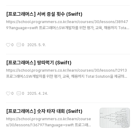
께 넘 감사하다! 자 그럼 900달러의 CHI가 무엇을 남겼는
지 기록 레츠기릿 오프닝 plenary 로 시작한 CHI main e
[프로그래머스] 서버 증설 횟수 (Swift)
vent 첫날 두 general chair 분들의 환영인사 및 CHI 2
글 내용
025 소개 후에 Technical program chair인 koji 분도
https://school.programmers.co.kr/learn/courses/30/lessons/38947
볼 수 있었다 ㅋㅋ (메일로 살벌하게 떨게했던!)그저 웃긴
9?language=swift 프로그래머스SW개발자를 위한 평가, 교육, 채용까지 Total
분이었다.. chair라고 의자들고 사진찍는 그런 교수님이었
Solution을 제공하는 개발자 성장을 위한 베이스캠프programmers.co.kr시뮬
던 것.. ..
레이션 사담 시작 > 오랜만에 풀어서 그런지 재밌다 (?) 개인적으로 시뮬레이션(특히
작성시간
0
0
2025. 5. 9.
시간 나오는)에 약하다고 생각하는데, 이번 문제는 그래도 스스로 잘 풀어서 다행 시
뮬레이션 거부감 멈춰사담 끝 매 시간 접속중인 사용자 수가 주어지고, 서버 한 대 당
수용할 수 있는 인원인 m, 서버 한 대의 지속시간 k가 주어진다.이때, 사용자수가 현
[프로그래머스] 땅따먹기 (Swift)
재 작동중인 서버들의 수용인원을 넘으면 필요한 만큼 서버를 증설해야하는데,매..
글 내용
https://school.programmers.co.kr/learn/courses/30/lessons/12913
프로그래머스SW개발자를 위한 평가, 교육, 채용까지 Total Solution을 제공하는
개발자 성장을 위한 베이스캠프programmers.co.krDP| 1 | 2 | 3 | 5 || 5 | 6 |
7 | 8 || 4 | 3 | 2 | 1 | 이런 4열 N행의 숫자가 쓰여있는 판이 있을 때가로 한줄마다
작성시간
0
0
2025. 4. 24.
한칸씩 밟아가면서 차례대로 내려갈 수 있다고 한다.단 같은 열의 아래층으로 내려갈
순 없음. 이때, 마지막 줄까지 내려가는데 얻을 수 있는 최고점 출력하기 접근방법DF
S도 아니고 오직 DP인 문제였다land와 똑같은 형태인 dp배열에, (r,c)칸에는 (r,c)
[프로그래머스] 숫자 타자 대회 (Swift)
까지 오는데 얻을 수 있는 최고..
글 내용
https://school.programmers.co.kr/learn/course
s/30/lessons/136797?language=swift 프로그래머
스SW개발자를 위한 평가, 교육, 채용까지 Total Solutio