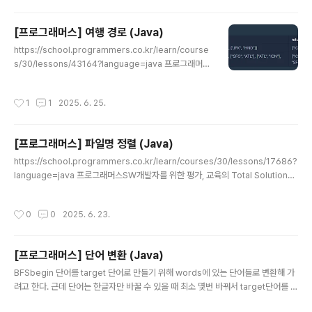
청시각을 뺀 값을 구해서 평균을 반환하는 문제 접근방법1. 요청시간이 이른 순으로
작업들을 정렬한다.2. 문제의 우선순위를 반영한 우선순위큐를 선언한다.3. 요청시
[프로그래머스] 여행 경로 (Java)
간이 이른 순으로 정렬된 작업들을 앞에서 부터 보면서 현재 시각 t와 요청시각이 일
글 내용
치..
https://school.programmers.co.kr/learn/course
s/30/lessons/43164?language=java 프로그래머스
SW개발자를 위한 평가, 교육의 Total Solution을 제공하
는 개발자 성장을 위한 베이스캠프programmers.co.kr
작성시간
1
1
2025. 6. 25.
문자열, DFS 출발지와 도착지가 나와있는 비행기 티켓이
N개 주어지고, 이 티켓을 모두 써서 갈 수 있는 경로를 구하
는 문제경로가 여러개라면, 사전순을 먼저 방문하는 경로
[프로그래머스] 파일명 정렬 (Java)
로 접근 방법 1. 출발지를 key로, 출발지에서 갈 수 있는 도
글 내용
착지들을 value로 갖는 인접리스트를 만든다. (HashMa
https://school.programmers.co.kr/learn/courses/30/lessons/17686?
p사용)2. 인접리스트에 모든 티켓을 반영한 후에, value
language=java 프로그래머스SW개발자를 위한 평가, 교육의 Total Solution을
들만 사전순으로 정렬한다.3. ICN을 시작으로 DFS DFS
제공하는 개발자 성장을 위한 베이스캠프programmers.co.kr 문자열, 정렬아래
재귀함수-..
와 같은 파일명을"문자열로만 이루어져있는 접두어 부분 = HEAD","그 다음 숫자로
작성시간
0
0
2025. 6. 23.
이루어진 부분 = NUMBER","그 다음 글자 부터 끝까지 = TAIL"로 구분할 때, foo
9.txtfoo9.txtfoo010bar020.zipfoo010bar020.zipF-15F-15(빈 문자열) 정
렬 기준1. HEAD를 기준으로 알파벳, 길이 순으로 정렬 (Java String CompareT
[프로그래머스] 단어 변환 (Java)
o() 활용)2. 1기준이 ..
글 내용
BFSbegin 단어를 target 단어로 만들기 위해 words에 있는 단어들로 변환해 가
려고 한다. 근데 단어는 한글자만 바꿀 수 있을 때 최소 몇번 바꿔서 target단어를 만
들 수 있는지 구하는 문제 접근 방법큐에 begin부터 넣고, words에 있는 문자열