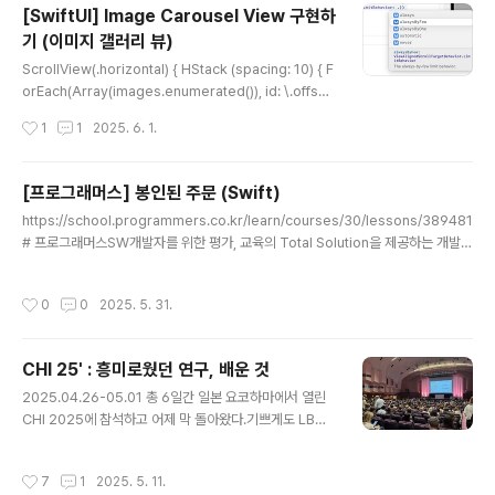
[SwiftUI] Image Carousel View 구현하
길 확률이 가장 높게 하려면, 어떤 주사위를 골라 가져가야 하는지 구하는 문..
기 (이미지 갤러리 뷰)
글 내용
ScrollView(.horizontal) { HStack (spacing: 10) { F
orEach(Array(images.enumerated()), id: \.offset)
{ i, image in Image(image) .resizable() .aspectRa
작성시간
1
1
2025. 6. 1.
tio(contentMode: .fill) .frame(width: UIScreen.ma
in.bounds.width-90, height: UIScreen.main.boun
ds.width-90) .cornerRadius(10) .shadow(color: .
[프로그래머스] 봉인된 주문 (Swift)
black.opacit..
글 내용
https://school.programmers.co.kr/learn/courses/30/lessons/389481
# 프로그래머스SW개발자를 위한 평가, 교육의 Total Solution을 제공하는 개발자
성장을 위한 베이스캠프programmers.co.kr 문제최대 11글자로 이루어진, 주문
이 있음. 이 주문은 a부터 시작해서 길이 순서 & 알파벳 순서대로 배치됨근데 봉인된
작성시간
0
0
2025. 5. 31.
주문이 배열로 주어짐, 이 봉인된 주문을 제외하고 n번째 주문이 무엇인지 알아내는
문제 접근방법1. 문자열을 순서(숫자)로 변환하는 함수 만들기 (26진법 활용) - 숫자
는 1부터 시작 (a = 1)2. 순서(숫자)를 문자열로 변환하는 함수 만들기 (26진법 활
CHI 25' : 흥미로웠던 연구, 배운 것
용) - 여기서 n-1로 다루는 이유는 숫자를 26으로 나눈 나머지를 ..
글 내용
2025.04.26-05.01 총 6일간 일본 요코하마에서 열린
CHI 2025에 참석하고 어제 막 돌아왔다.기쁘게도 LBW
포스터 트랙에 논문도 발표하고 사람들이랑 직접 이야기할
수 있어서 더 좋았다.특히 정말 혈혈단신으로 간 CHI의 K
작성시간
7
1
2025. 5. 11.
AIST night에서 잔뜩 뻘쭘해있던 나를 구해준 몇몇분들