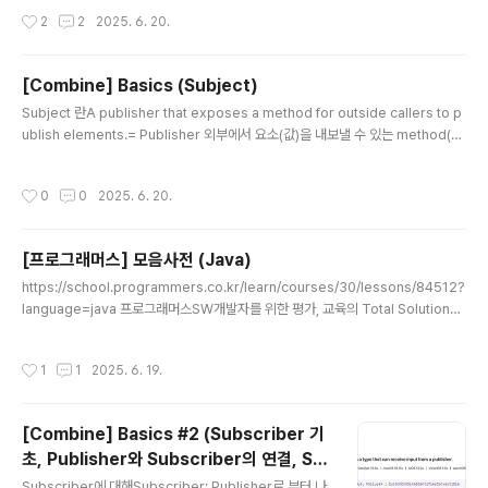
중, 아직 방문하지 않았고, 한글자만 차이나는 글자를 큐에 지금까지의 변환 횟수 +1
작성시간
2
2
2025. 6. 20.
과 함께 넣는다. 방문 체크 이때 방문여부를 체크하기 때문에 아직 지금의 문자열이
지나온 경로에서 방문하진 않았지만, 이미 방문 체크가 되어있는 단어는 방문하지 못
한다는 것 때문에 헷갈렸는데 예를 들어, hot -> dot, lot이 될 수 있고, 이때 이미 이
[Combine] Basics (Subject)
3개 단어는 방문으로 체크됨.-> dot은 lot이랑도 한글자 차이지만 lot으로 바꾸는
글 내용
경우는..
Subject 란A publisher that exposes a method for outside callers to p
ublish elements.= Publisher 외부에서 요소(값)을 내보낼 수 있는 method(=
send() )를 노출하는 publisher (Subject도 Publisher 프로토콜을 채택한 Publ
isher임) 이전에 Publisher를 설명하면서 Just, Future, Empty, Fail 등등은 모
작성시간
0
0
2025. 6. 20.
두 Publisher가 내부에서자체적으로 만든 데이터만 내보내는 것이었는데요. -> S
ubject는 이미 만들어져있는 Publisher에 값을 밀어 넣어주는 행동을 할 수 있음!
즉 publisher에게 외부에서 값을 주입해서, publisher를 구독하고 있는 subscr
[프로그래머스] 모음사전 (Java)
i..
글 내용
https://school.programmers.co.kr/learn/courses/30/lessons/84512?
language=java 프로그래머스SW개발자를 위한 평가, 교육의 Total Solution을
제공하는 개발자 성장을 위한 베이스캠프programmers.co.kr DFSA,E,I,O,U로
만 이루어진 1~5글자가 알파벳 순서로 정렬 되어 있을 때,주어진 한 문자의 순서를
작성시간
1
1
2025. 6. 19.
출력하는 문제 접근 방법원래 C++로 풀었을 때는 찾고있는 문자가 나오면 멈췄는
데이번에는 그냥 가능한 모든 문자(A,E,I,O,U로 이루어진 1~5자리 글자)를 배열에
넣고자바 API에 있는 indexOf(value:)로 찾았음 백만년만에 자바로 문제푸니까
[Combine] Basics #2 (Subscriber 기
까먹은거 투성이 소스코드Array, ArrayList 선언하는 방법..
초, Publisher와 Subscriber의 연결, Si
글 내용
mple Subscriber(assign, sink))
Subscriber에 대해Subscriber: Publisher로 부터 나