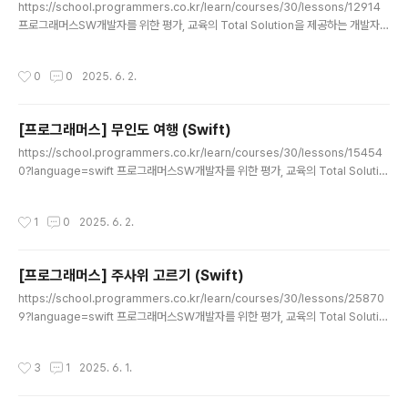
https://school.programmers.co.kr/learn/courses/30/lessons/12914
프로그래머스SW개발자를 위한 평가, 교육의 Total Solution을 제공하는 개발자
성장을 위한 베이스캠프programmers.co.kr 한 친구가 일직선 상의 선에서 한 칸
씩 혹은 두 칸씩 나아갈 수 있는데, 마지막 칸에 도달할 수 있는 경우의 수를 구하는
작성시간
0
0
2025. 6. 2.
문제였다.단, 1234567로 나눈 나머지 값을 구하는 문제 (이렇게 나눈 나머지 값을
구하는 문제의 경우, 마지막 결과 뿐만 아니라 그 전에 결과를 더할때 부터 123456
7으로 나눈 값을 적용해주어야 한다. 중간에 Int 범위를 넘어갈 수 있기 때문) 접근
[프로그래머스] 무인도 여행 (Swift)
방법 0칸부터 시작해서 n칸까지 가는데,i칸에서 i+1칸에 갈 수 있는 경..
글 내용
https://school.programmers.co.kr/learn/courses/30/lessons/15454
0?language=swift 프로그래머스SW개발자를 위한 평가, 교육의 Total Solutio
n을 제공하는 개발자 성장을 위한 베이스캠프programmers.co.kr N*M크기의
격자판이 있다고 합시다 (지도를 의미).- 각 칸에는 X (바다) 혹은 1~9사이의 자연수
작성시간
1
0
2025. 6. 2.
( 각 칸의 무인도에 있는 식량 수)가 적혀져 있음.- 상하좌우로 연결되어 있는 칸끼리
는 하나의 무인도임.- 하나의 무인도 땅에 있는 식량의 합은 그 무인도에 머물 수 있
는 기간(일)을 의미- 지도에 0개 이상의 무인도가 있을 때, 각 무인도에 머물 수 있는
[프로그래머스] 주사위 고르기 (Swift)
기간을 오름차순 배열로 출력하는 문제 접근방법1. N*M 지도를 순..
글 내용
https://school.programmers.co.kr/learn/courses/30/lessons/25870
9?language=swift 프로그래머스SW개발자를 위한 평가, 교육의 Total Solutio
n을 제공하는 개발자 성장을 위한 베이스캠프programmers.co.kr A와 B라는 친
구들이 있습니다. 그들의 앞에는 N개의 주사위가 있고요. 이걸 딱 반띵해서 가져갈겁
작성시간
3
1
2025. 6. 1.
니다.주사위는 평범하게 정육면체인데, 그 안에 적혀 있는 숫자는 1~100으로 랜덤
입니다. 중복도 있구요.자, A와 B는 본인들이 가져간 주사위를 한번씩 다 굴려서 나
온 값을 더할거에요. 그 값으로 누가 더 큰 수가 나왔나~ 겨루는 겁니다.이때, A가 이