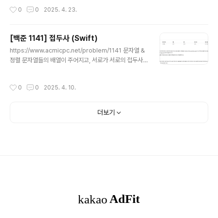
n을 제공하는 개발자 성장을 위한 베이스캠프programm
작성시간
0
0
2025. 4. 23.
ers.co.kr DP+DFS 숫자 키패드가 있고, 손가락이 놓인
곳에서 이동하지 않고 누를 때는 시간 1초 소요, 인접한 상
하좌우로 이동할 땐 시간 2초 소요, 인접한 대각선으로 이
[백준 1141] 접두사 (Swift)
동할땐 3초 소요된다고 할 때입력으로 받은 숫자들을 모두
글 내용
누르는 최소 시간을 구하는 문제* 처음시작할 때 양손가락
https://www.acmicpc.net/problem/1141 문자열 &
은 4, 6에 각각 위치하며* 같은 번호를 양손가락이 모두 누
정렬 문자열들의 배열이 주어지고, 서로가 서로의 접두사
르고 있을 수는 없다. 접근방법1. 우선, 0~9까지의 번호판
가 아닌 부분집합의 최대 크기를 출력하는 문제 접근방
이 서로에게 가는 모..
법 처음에는 DFS로 가능한 부분집합을 모두 구하는 식으
작성시간
0
0
2025. 4. 10.
로 했다가 시간초과났다;ㅎ알고리즘 분류를 보니까 정렬이
라길래,,문자열을 정렬해두고, 맨 위부터 본인보다 문자열
이 큰(길이&알파벳순) 문자열에 대해서 본인이 그 문자열
더보기
의 접두사면본인을 부분집합에 포함시키지 않도록해서 re
sult를 n에서 1씩 줄여나갔다. 따지고 보면, 알파벳순 & 길
이순 으로 나열되어있는 문자열에서 내가 바로 다음 문자
열의 접두사라면내가 그 다음 문자열의 접두사일 확률도
높아진다.그리고 그렇지 않더라도 내가 들어가면 그 다음
문자열과 나 중 하나는 빠져야..