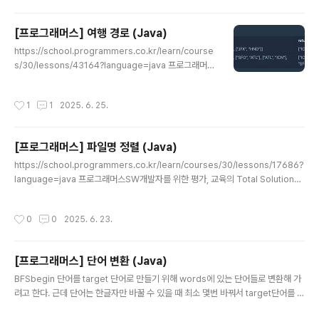
청시각을 뺀 값을 구해서 평균을 반환하는 문제 접근방법1. 요청시간이 이른 순으로
작업들을 정렬한다.2. 문제의 우선순위를 반영한 우선순위큐를 선언한다.3. 요청시
[프로그래머스] 여행 경로 (Java)
간이 이른 순으로 정렬된 작업들을 앞에서 부터 보면서 현재 시각 t와 요청시각이 일
글 내용
치..
https://school.programmers.co.kr/learn/course
s/30/lessons/43164?language=java 프로그래머스
SW개발자를 위한 평가, 교육의 Total Solution을 제공하
는 개발자 성장을 위한 베이스캠프programmers.co.kr
작성시간
1
1
2025. 6. 25.
문자열, DFS 출발지와 도착지가 나와있는 비행기 티켓이
N개 주어지고, 이 티켓을 모두 써서 갈 수 있는 경로를 구하
는 문제경로가 여러개라면, 사전순을 먼저 방문하는 경로
[프로그래머스] 파일명 정렬 (Java)
로 접근 방법 1. 출발지를 key로, 출발지에서 갈 수 있는 도
글 내용
착지들을 value로 갖는 인접리스트를 만든다. (HashMa
https://school.programmers.co.kr/learn/courses/30/lessons/17686?
p사용)2. 인접리스트에 모든 티켓을 반영한 후에, value
language=java 프로그래머스SW개발자를 위한 평가, 교육의 Total Solution을
들만 사전순으로 정렬한다.3. ICN을 시작으로 DFS DFS
제공하는 개발자 성장을 위한 베이스캠프programmers.co.kr 문자열, 정렬아래
재귀함수-..
와 같은 파일명을"문자열로만 이루어져있는 접두어 부분 = HEAD","그 다음 숫자로
작성시간
0
0
2025. 6. 23.
이루어진 부분 = NUMBER","그 다음 글자 부터 끝까지 = TAIL"로 구분할 때, foo
9.txtfoo9.txtfoo010bar020.zipfoo010bar020.zipF-15F-15(빈 문자열) 정
렬 기준1. HEAD를 기준으로 알파벳, 길이 순으로 정렬 (Java String CompareT
[프로그래머스] 단어 변환 (Java)
o() 활용)2. 1기준이 ..
글 내용
BFSbegin 단어를 target 단어로 만들기 위해 words에 있는 단어들로 변환해 가
려고 한다. 근데 단어는 한글자만 바꿀 수 있을 때 최소 몇번 바꿔서 target단어를 만
들 수 있는지 구하는 문제 접근 방법큐에 begin부터 넣고, words에 있는 문자열