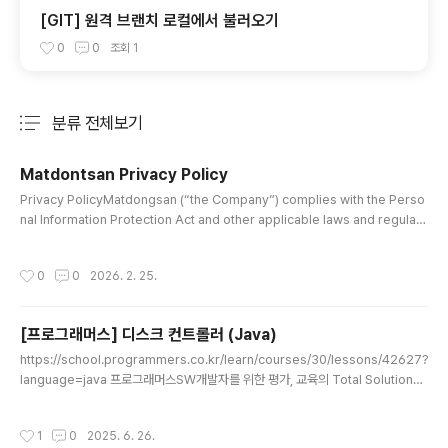
[GIT] 원격 브랜치 로컬에서 불러오기
0
0
조회
1
분류 전체보기
주요 글 목록
Matdontsan Privacy Policy
글 내용
Privacy PolicyMatdongsan (“the Company”) complies with the Perso
nal Information Protection Act and other applicable laws and regulati
ons to protect the rights and freedoms of data subjects.In accordanc
e with Article 30 of the Personal Information Protection Act, we here
작성시간
0
0
2026. 2. 25.
by establish and disclose this Privacy Policy to inform users of the pr
ocedures and standards regarding the processing and prote..
[프로그래머스] 디스크 컨트롤러 (Java)
글 내용
https://school.programmers.co.kr/learn/courses/30/lessons/42627?
language=java 프로그래머스SW개발자를 위한 평가, 교육의 Total Solution을
제공하는 개발자 성장을 위한 베이스캠프programmers.co.kr 시뮬레이션 작업
번호 = 인덱스, 요청시간, 소요시간 을 가진 작업들이 N개 주어지고이를 소요시간 짧
작성시간
1
0
2025. 6. 26.
은순, 요청시간 이른 순, 작업 번호 작은순으로 실행하여각 작업 마다 완료 시각 - 요