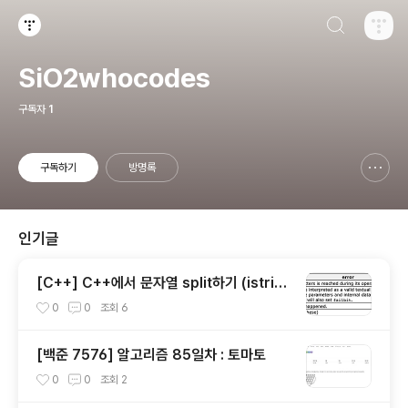
검색하기
티스토리
SiO2whocodes
구독자
1
구독하기
방명록
신고하기 레이어
열기
인기글
[C++] C++에서 문자열 split하기 (istring
stream, getline)
0
0
조회
6
[백준 7576] 알고리즘 85일차 : 토마토
0
0
조회
2