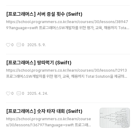
께 넘 감사하다! 자 그럼 900달러의 CHI가 무엇을 남겼는
지 기록 레츠기릿 오프닝 plenary 로 시작한 CHI main e
[프로그래머스] 서버 증설 횟수 (Swift)
vent 첫날 두 general chair 분들의 환영인사 및 CHI 2
글 내용
025 소개 후에 Technical program chair인 koji 분도
https://school.programmers.co.kr/learn/courses/30/lessons/38947
볼 수 있었다 ㅋㅋ (메일로 살벌하게 떨게했던!)그저 웃긴
9?language=swift 프로그래머스SW개발자를 위한 평가, 교육, 채용까지 Total
분이었다.. chair라고 의자들고 사진찍는 그런 교수님이었
Solution을 제공하는 개발자 성장을 위한 베이스캠프programmers.co.kr시뮬
던 것.. ..
레이션 사담 시작 > 오랜만에 풀어서 그런지 재밌다 (?) 개인적으로 시뮬레이션(특히
작성시간
0
0
2025. 5. 9.
시간 나오는)에 약하다고 생각하는데, 이번 문제는 그래도 스스로 잘 풀어서 다행 시
뮬레이션 거부감 멈춰사담 끝 매 시간 접속중인 사용자 수가 주어지고, 서버 한 대 당
수용할 수 있는 인원인 m, 서버 한 대의 지속시간 k가 주어진다.이때, 사용자수가 현
[프로그래머스] 땅따먹기 (Swift)
재 작동중인 서버들의 수용인원을 넘으면 필요한 만큼 서버를 증설해야하는데,매..
글 내용
https://school.programmers.co.kr/learn/courses/30/lessons/12913
프로그래머스SW개발자를 위한 평가, 교육, 채용까지 Total Solution을 제공하는
개발자 성장을 위한 베이스캠프programmers.co.krDP| 1 | 2 | 3 | 5 || 5 | 6 |
7 | 8 || 4 | 3 | 2 | 1 | 이런 4열 N행의 숫자가 쓰여있는 판이 있을 때가로 한줄마다
작성시간
0
0
2025. 4. 24.
한칸씩 밟아가면서 차례대로 내려갈 수 있다고 한다.단 같은 열의 아래층으로 내려갈
순 없음. 이때, 마지막 줄까지 내려가는데 얻을 수 있는 최고점 출력하기 접근방법DF
S도 아니고 오직 DP인 문제였다land와 똑같은 형태인 dp배열에, (r,c)칸에는 (r,c)
[프로그래머스] 숫자 타자 대회 (Swift)
까지 오는데 얻을 수 있는 최고..
글 내용
https://school.programmers.co.kr/learn/course
s/30/lessons/136797?language=swift 프로그래머
스SW개발자를 위한 평가, 교육, 채용까지 Total Solutio