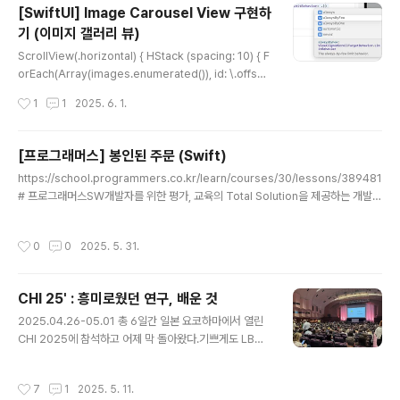
[SwiftUI] Image Carousel View 구현하
길 확률이 가장 높게 하려면, 어떤 주사위를 골라 가져가야 하는지 구하는 문..
기 (이미지 갤러리 뷰)
글 내용
ScrollView(.horizontal) { HStack (spacing: 10) { F
orEach(Array(images.enumerated()), id: \.offset)
{ i, image in Image(image) .resizable() .aspectRa
작성시간
1
1
2025. 6. 1.
tio(contentMode: .fill) .frame(width: UIScreen.ma
in.bounds.width-90, height: UIScreen.main.boun
ds.width-90) .cornerRadius(10) .shadow(color: .
[프로그래머스] 봉인된 주문 (Swift)
black.opacit..
글 내용
https://school.programmers.co.kr/learn/courses/30/lessons/389481
# 프로그래머스SW개발자를 위한 평가, 교육의 Total Solution을 제공하는 개발자
성장을 위한 베이스캠프programmers.co.kr 문제최대 11글자로 이루어진, 주문
이 있음. 이 주문은 a부터 시작해서 길이 순서 & 알파벳 순서대로 배치됨근데 봉인된
작성시간
0
0
2025. 5. 31.
주문이 배열로 주어짐, 이 봉인된 주문을 제외하고 n번째 주문이 무엇인지 알아내는
문제 접근방법1. 문자열을 순서(숫자)로 변환하는 함수 만들기 (26진법 활용) - 숫자
는 1부터 시작 (a = 1)2. 순서(숫자)를 문자열로 변환하는 함수 만들기 (26진법 활
CHI 25' : 흥미로웠던 연구, 배운 것
용) - 여기서 n-1로 다루는 이유는 숫자를 26으로 나눈 나머지를 ..
글 내용
2025.04.26-05.01 총 6일간 일본 요코하마에서 열린
CHI 2025에 참석하고 어제 막 돌아왔다.기쁘게도 LBW
포스터 트랙에 논문도 발표하고 사람들이랑 직접 이야기할
수 있어서 더 좋았다.특히 정말 혈혈단신으로 간 CHI의 K
작성시간
7
1
2025. 5. 11.
AIST night에서 잔뜩 뻘쭘해있던 나를 구해준 몇몇분들