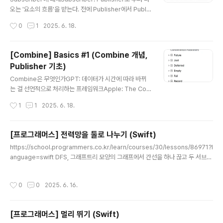
오는 '요소의 흐름'을 받는다. 전에 Publisher에서 Publis
her의 receive(subscribe:) method를 통해 Publish
작성시간
0
1
2025. 6. 18.
er와 Subscriber를 연결하고,연결된 이후에는 Publish
er가 Subscriber의 함수를 호출 시킬 수 있다고 했죠이
연결 과정에 대해서 좀 정리해보겠습니다. Publisher와 S
[Combine] Basics #1 (Combine 개념,
ubscriber의 구독 과정Publisher와 Subscriber가 연
Publisher 기초)
결되고, Publisher가 내보낸 값을 Subscriber가 받고,
글 내용
완료되어 종료되는 것 까지의 과정을 그림으로 그려보았는
Combine은 무엇인가GPT: 데이터가 시간에 따라 바뀌
데요. 말로 설명하자면,1. subscriber가 구독하고자 하는
는 걸 선언적으로 처리하는 프레임워크Apple: The Co
publisher의 subscribe ..
mbine framework provides a declarative Swift
작성시간
1
1
2025. 6. 18.
API for processing values over time. These val
ues can represent many kinds of asynchronous
events. Combine declares publishers to expos
[프로그래머스] 전력망을 둘로 나누기 (Swift)
e values that can change over time, and subscri
글 내용
https://school.programmers.co.kr/learn/courses/30/lessons/86971?l
bers to receive those values from the publisher
anguage=swift DFS, 그래프트리 모양의 그래프에서 간선을 하나 끊고 두 서브트
s. Combine은 시간의 흐름에 따른 값들을 처리하기 위한
리로 나눌 때,이 두 서브트리의 노드 수의 차의 최솟값을 구하는 문제 접근방법1. 양
(선언적 Swift API를 제공하는) 프레..
방향 그래프의 인접리스트를 생성 (서브트리 탐색 위함)2. 모든 전선을 하나씩 끊어
작성시간
0
0
2025. 6. 16.
가면서, 각 경우에 대해 두 서브 트리의 노드 개수 차이 최솟값 갱신2-1. 끊는 전선에
연결되어 있는 노드를 루트노드로 한 두 서브트리 중 하나의 서브트리 노드 개수 구
하는 함수 선언 (getChildCnt - dfs) - visit 배열을 inout으로 사용- childCnt를
[프로그래머스] 멀리 뛰기 (Swift)
구하는 과정에서 초기값을 1로 해주어야 본인(서브트리의 루..
글 내용